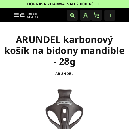
Přejít
DOPRAVA ZDARMA NAD 2 000 KČ
na
obsah
Nákupní
Hledat
Přihlášení
košík
ARUNDEL karbonový
košík na bidony mandible
- 28g
ARUNDEL