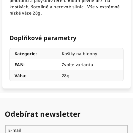
pelotonu a jakýkoliv terén. Bidon pevně drží na
kostkách, šotolině a nerovné silnici. Vše v extrémně
nízké váze 28g.
Doplňkové parametry
Kategorie
:
Košíky na bidony
EAN
:
Zvolte variantu
Váha
:
28g
Odebírat newsletter
E-mail