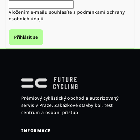
Vložením e-mailu souhlasíte s
podmínkami ochrany
osobních údajů
Přihlásit se
Z
á
p
a
Prémiový cyklistický obchod a autorizovaný
t
servis v Praze. Zakázkové stavby kol, test
í
centrum a osobní přístup.
INFORMACE