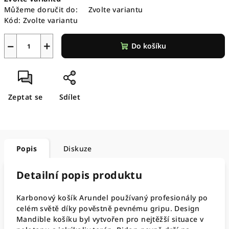
cena:
Můžeme doručit do:
Zvolte variantu
Kód:
Zvolte variantu
−
+
Do košíku
Zeptat se
Sdílet
Popis
Diskuze
Detailní popis produktu
Karbonový košík Arundel používaný profesionály po
celém světě díky pověstně pevnému gripu. Design
Mandible košíku byl vytvořen pro nejtěžší situace v