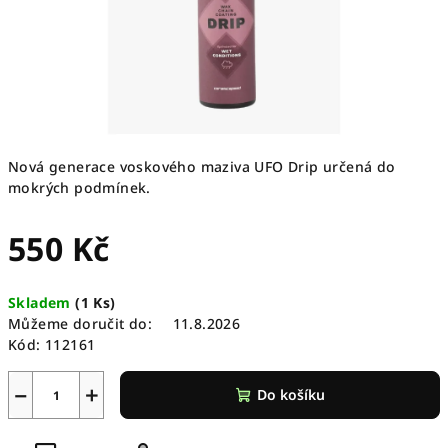
Nová generace voskového maziva UFO Drip určená do
mokrých podmínek.
550 Kč
Měrná
Skladem
(
1 Ks
)
cena:
Můžeme doručit do:
11.8.2026
Kód:
112161
−
+
Do košíku