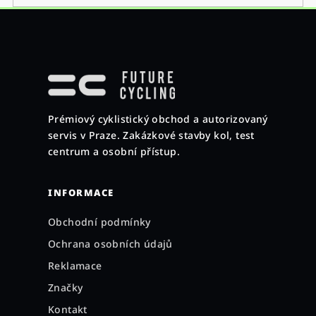
Z
á
p
a
Prémiový cyklistický obchod a autorizovaný
t
servis v Praze. Zakázkové stavby kol, test
í
centrum a osobní přístup.
INFORMACE
Obchodní podmínky
Ochrana osobních údajů
Reklamace
Značky
Kontakt