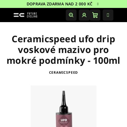
Přejít
DOPRAVA ZDARMA NAD 2 000 KČ
na
obsah
Nákupní
Hledat
Přihlášení
košík
Ceramicspeed ufo drip
voskové mazivo pro
mokré podmínky - 100ml
CERAMICSPEED