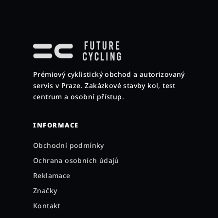
Z
á
p
a
Prémiový cyklistický obchod a autorizovaný
t
servis v Praze. Zakázkové stavby kol, test
í
centrum a osobní přístup.
INFORMACE
Obchodní podmínky
Ochrana osobních údajů
Reklamace
Značky
Kontakt