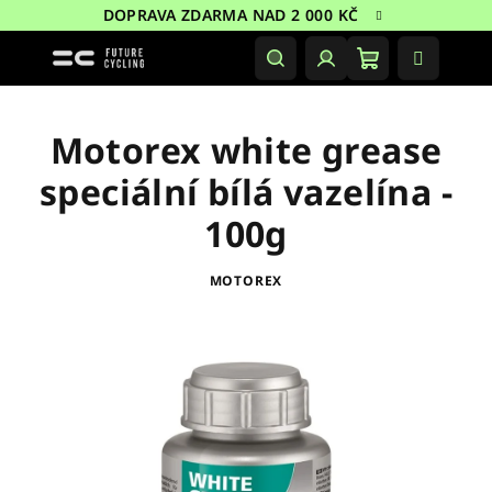
Přejít
DOPRAVA ZDARMA NAD 2 000 KČ
na
obsah
Nákupní
Hledat
Přihlášení
košík
Motorex white grease
speciální bílá vazelína -
100g
MOTOREX