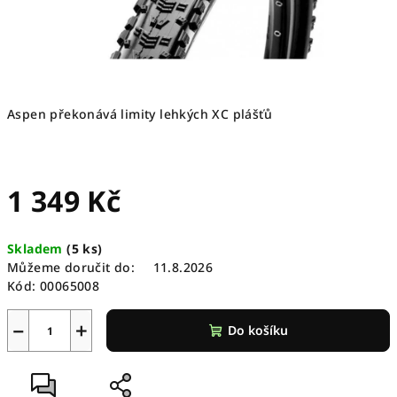
Aspen překonává limity lehkých XC plášťů
1 349 Kč
Měrná
Skladem
(
5 ks
)
cena:
Můžeme doručit do:
11.8.2026
Kód:
00065008
−
+
Do košíku