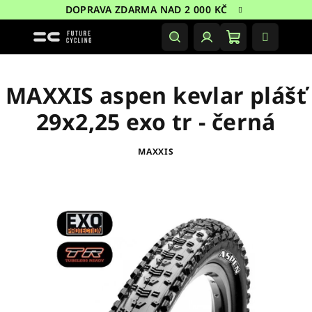
Přejít
DOPRAVA ZDARMA NAD 2 000 KČ
na
obsah
Nákupní
Hledat
Přihlášení
košík
MAXXIS aspen kevlar plášť
29x2,25 exo tr - černá
MAXXIS