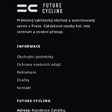
á
p
a
Prémiový cyklistický obchod a autorizovaný
t
servis v Praze. Zakázkové stavby kol, test
í
centrum a osobní přístup.
INFORMACE
Obchodní podmínky
Ochrana osobních údajů
Reklamace
Značky
Kontakt
FUTURE CYCLING
Adresa:
Rezidence Zahálka,