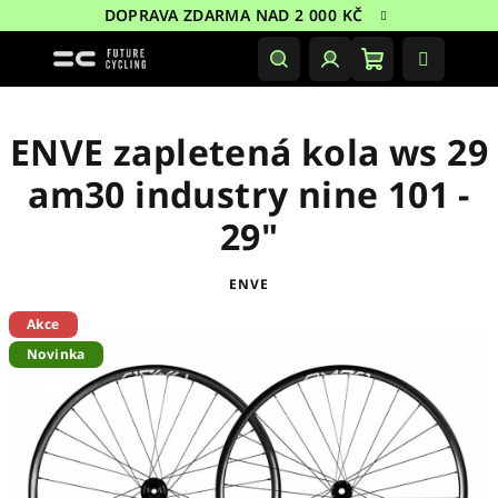
Přejít
DOPRAVA ZDARMA NAD 2 000 KČ
na
obsah
Nákupní
Hledat
Přihlášení
košík
ENVE zapletená kola ws 29
am30 industry nine 101 -
29"
ENVE
Akce
Novinka
Sleva