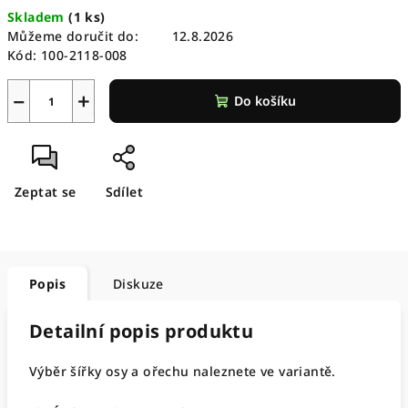
Měrná
Skladem
(
1 ks
)
cena:
Můžeme doručit do:
12.8.2026
Kód:
100-2118-008
−
+
Do košíku
Zeptat se
Sdílet
Popis
Diskuze
Detailní popis produktu
Výběr šířky osy a ořechu naleznete ve variantě.