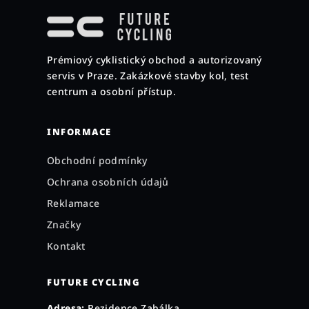
á
p
a
Prémiový cyklistický obchod a autorizovaný
t
servis v Praze. Zakázkové stavby kol, test
í
centrum a osobní přístup.
INFORMACE
Obchodní podmínky
Ochrana osobních údajů
Reklamace
Značky
Kontakt
FUTURE CYCLING
Adresa:
Rezidence Zahálka,