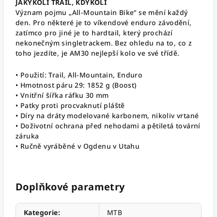
JAKÝKOLI TRAIL, KDYKOLI
Význam pojmu „All-Mountain Bike“ se mění každý
den. Pro některé je to víkendové enduro závodění,
zatímco pro jiné je to hardtail, který prochází
nekonečným singletrackem. Bez ohledu na to, co z
toho jezdíte, je AM30 nejlepší kolo ve své třídě.
• Použití: Trail, All-Mountain, Enduro
• Hmotnost páru 29: 1852 g (Boost)
• Vnitřní šířka ráfku 30 mm
• Patky proti procvaknutí pláště
• Díry na dráty modelované karbonem, nikoliv vrtané
• Doživotní ochrana před nehodami a pětiletá tovární
záruka
• Ručně vyráběné v Ogdenu v Utahu
Doplňkové parametry
Kategorie
:
MTB