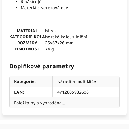
6 nástrojů
Materiál: Nerezová ocel
MATERIÁL
hliník
KATEGORIE KOLA
horské kolo, silniční
ROZMĚRY
25x67x26 mm
HMOTNOST
74 g
Doplňkové parametry
Kategorie
:
Nářadí a multiklíče
EAN
:
4712805982608
Položka byla vyprodána…