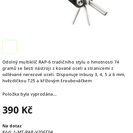
Odolný multiklíč RAP-6 tradičního stylu o hmotnosti 74
gramů se šesti nástroji z kované oceli a stranicemi z
odlévané nerezové oceli. Disponuje inbusy 3, 4, 5 a 6 mm,
hvězdičkou T25 a křížovým šroubováčkem
Položka byla vyprodána…
390 Kč
Měrná
Na dotaz
cena:
Kód:
1-MT-RAP-V206T04