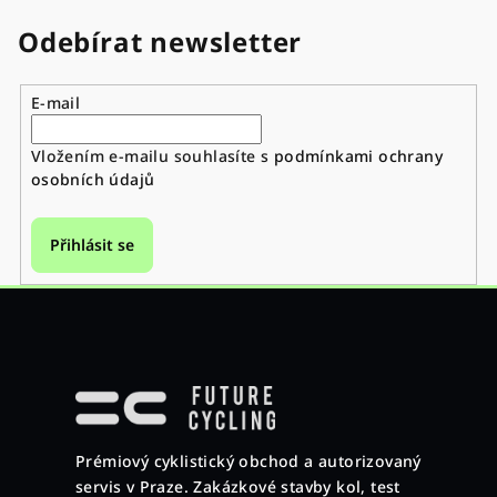
Odebírat newsletter
E-mail
Vložením e-mailu souhlasíte s
podmínkami ochrany
osobních údajů
Přihlásit se
Z
á
p
a
Prémiový cyklistický obchod a autorizovaný
t
servis v Praze. Zakázkové stavby kol, test