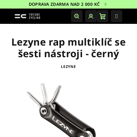
Přejít
DOPRAVA ZDARMA NAD 2 000 KČ
na
obsah
Nákupní
Hledat
Přihlášení
košík
Lezyne rap multiklíč se
šesti nástroji - černý
LEZYNE