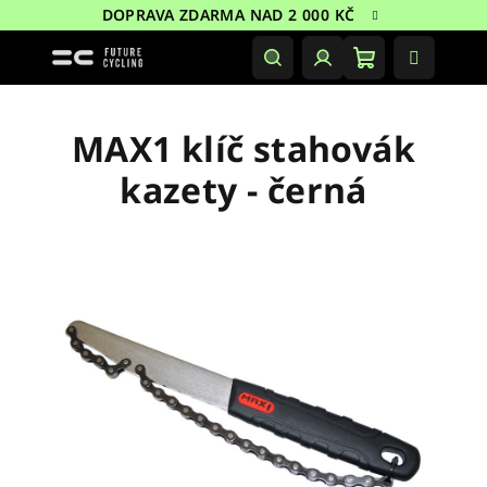
Přejít
DOPRAVA ZDARMA NAD 2 000 KČ
na
obsah
Nákupní
Hledat
Přihlášení
košík
MAX1 klíč stahovák
kazety - černá