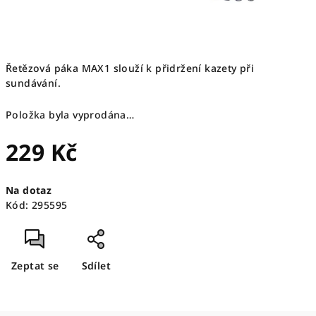
Řetězová páka MAX1 slouží k přidržení kazety při
sundávání.
Položka byla vyprodána…
229 Kč
Měrná
Na dotaz
cena:
Kód:
295595
Zeptat se
Sdílet