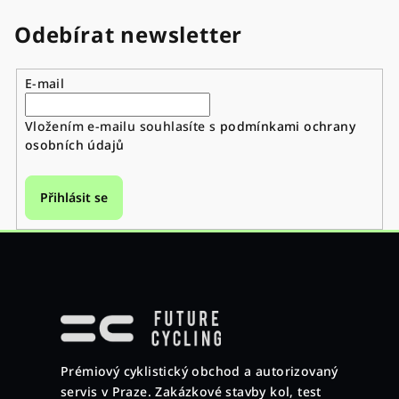
Odebírat newsletter
E-mail
Vložením e-mailu souhlasíte s
podmínkami ochrany
osobních údajů
Přihlásit se
Z
á
p
a
Prémiový cyklistický obchod a autorizovaný
t
servis v Praze. Zakázkové stavby kol, test