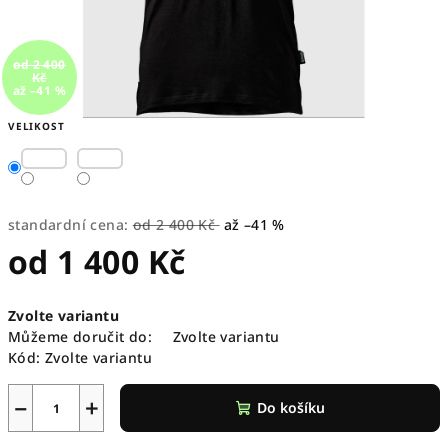
od 2 400
Kč
až –41 %
VELIKOST
standardní cena:
od 2 400 Kč
až –41 %
od
1 400 Kč
Měrná
Zvolte variantu
cena:
Můžeme doručit do:
Zvolte variantu
Kód:
Zvolte variantu
−
+
Do košíku