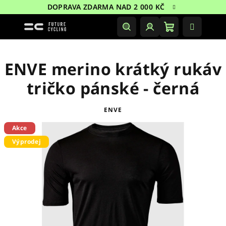
Přejít
DOPRAVA ZDARMA NAD 2 000 KČ
na
obsah
Nákupní
Hledat
Přihlášení
košík
ENVE merino krátký rukáv
tričko pánské - černá
ENVE
Akce
Výprodej
Sleva