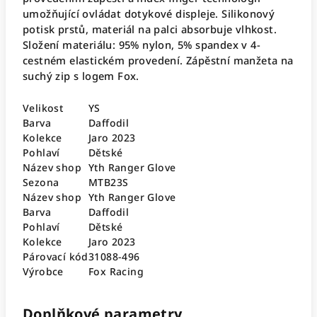
umožňující ovládat dotykové displeje. Silikonový
potisk prstů, materiál na palci absorbuje vlhkost.
Složení materiálu: 95% nylon, 5% spandex v 4-
cestném elastickém provedení. Zápěstní manžeta na
suchý zip s logem Fox.
Velikost
YS
Barva
Daffodil
Kolekce
Jaro 2023
Pohlaví
Dětské
Název shop
Yth Ranger Glove
Sezona
MTB23S
Název shop
Yth Ranger Glove
Barva
Daffodil
Pohlaví
Dětské
Kolekce
Jaro 2023
Párovací kód
31088-496
Výrobce
Fox Racing
Doplňkové parametry