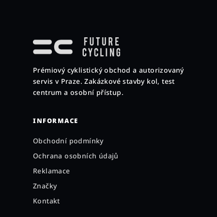
Z
á
p
a
Prémiový cyklistický obchod a autorizovaný
t
servis v Praze. Zakázkové stavby kol, test
í
centrum a osobní přístup.
INFORMACE
Obchodní podmínky
Ochrana osobních údajů
Reklamace
Značky
Kontakt