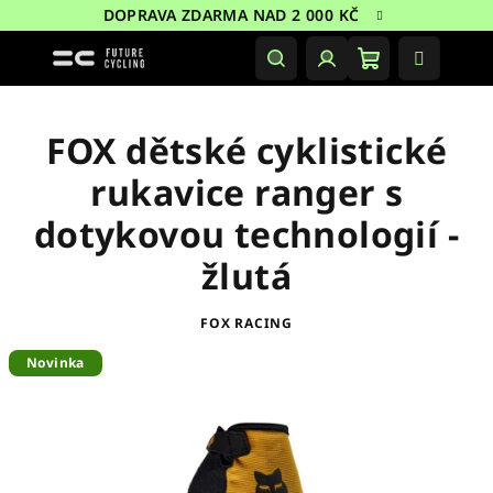
Přejít
DOPRAVA ZDARMA NAD 2 000 KČ
na
obsah
Nákupní
Hledat
Přihlášení
košík
FOX dětské cyklistické
rukavice ranger s
dotykovou technologií -
žlutá
FOX RACING
Novinka