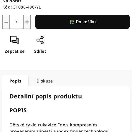
Na dotaz
cena:
Kód:
31088-496-YL
−
+
Do košíku
Zeptat se
Sdílet
Popis
Diskuze
Detailní popis produktu
POPIS
Dětské cyklo rukavice Fox s kompresním
provedením zápěstí a index finger technologií