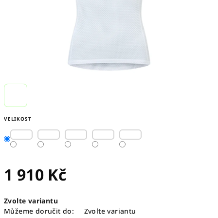
VELIKOST
1 910 Kč
Měrná
Zvolte variantu
cena:
Můžeme doručit do:
Zvolte variantu