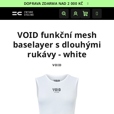
Přejít
DOPRAVA ZDARMA NAD 2 000 KČ
na
obsah
Nákupní
Hledat
Přihlášení
košík
VOID funkční mesh
baselayer s dlouhými
rukávy - white
VOID