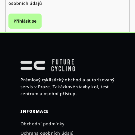
osobních údajů
Přihlásit se
Z
á
p
a
Prémiový cyklistický obchod a autorizovaný
t
servis v Praze. Zakázkové stavby kol, test
í
centrum a osobní přístup.
INFORMACE
Obchodní podmínky
Ochrana osobních údajů