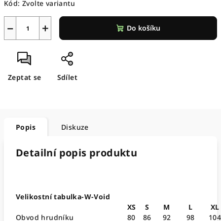
Kód:
Zvolte variantu
−
+
Do košíku
Zeptat se
Sdílet
Popis
Diskuze
Detailní popis produktu
Velikostní tabulka-W-Void
XS
S
M
L
XL
Obvod hrudníku
80
86
92
98
10