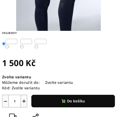
VELIKOST
1 500 Kč
Měrná
Zvolte variantu
cena:
Můžeme doručit do:
Zvolte variantu
Kód:
Zvolte variantu
−
+
Do košíku