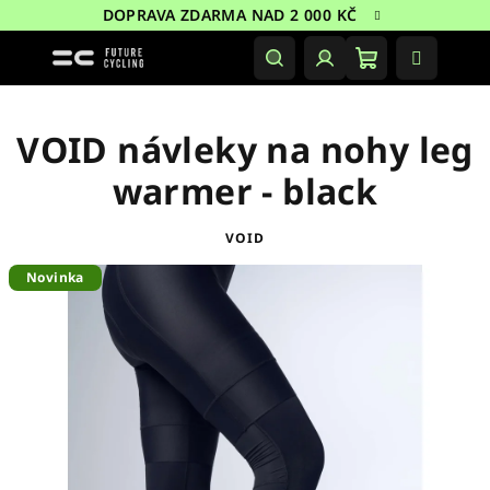
Přejít
DOPRAVA ZDARMA NAD 2 000 KČ
na
obsah
Nákupní
Hledat
Přihlášení
košík
VOID návleky na nohy leg
warmer - black
VOID
Novinka