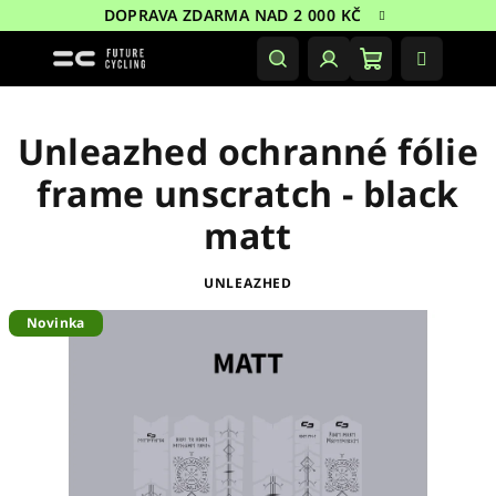
Přejít
DOPRAVA ZDARMA NAD 2 000 KČ
na
obsah
Nákupní
Hledat
Přihlášení
košík
Unleazhed ochranné fólie
frame unscratch - black
matt
UNLEAZHED
Novinka