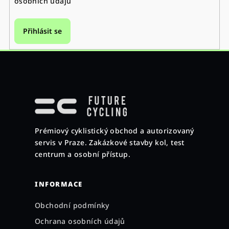
osobních údajů
Přihlásit se
Z
á
p
a
Prémiový cyklistický obchod a autorizovaný
t
servis v Praze. Zakázkové stavby kol, test
í
centrum a osobní přístup.
INFORMACE
Obchodní podmínky
Ochrana osobních údajů