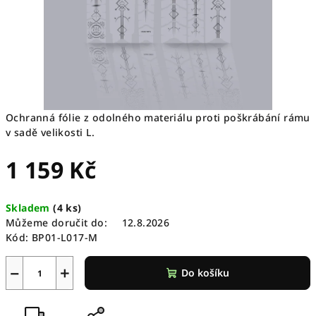
Ochranná fólie z odolného materiálu proti poškrábání rámu
v sadě velikosti L.
1 159 Kč
Měrná
Skladem
(
4 ks
)
cena:
Můžeme doručit do:
12.8.2026
Kód:
BP01-L017-M
−
+
Do košíku