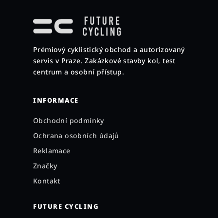
á
p
a
Prémiový cyklistický obchod a autorizovaný
t
servis v Praze. Zakázkové stavby kol, test
í
centrum a osobní přístup.
INFORMACE
Obchodní podmínky
Ochrana osobních údajů
Reklamace
Značky
Kontakt
FUTURE CYCLING