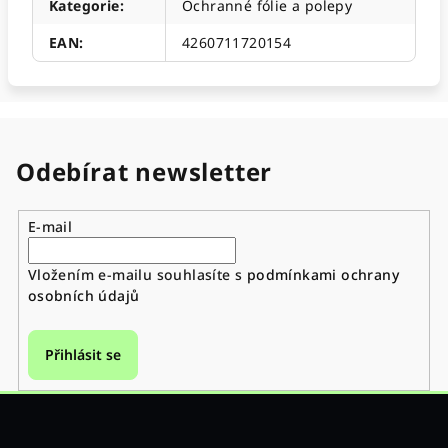
Kategorie
:
Ochranné fólie a polepy
EAN
:
4260711720154
Odebírat newsletter
E-mail
Vložením e-mailu souhlasíte s
podmínkami ochrany
osobních údajů
Přihlásit se
Z