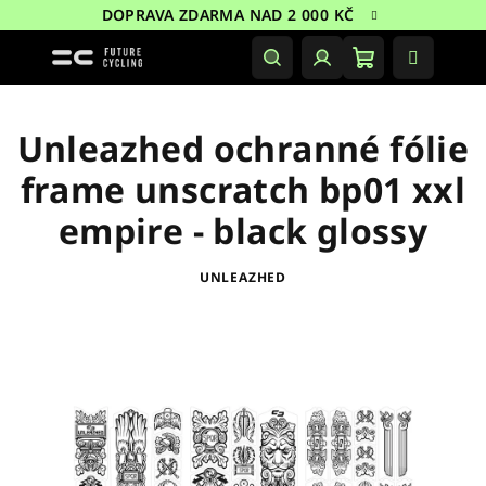
Přejít
DOPRAVA ZDARMA NAD 2 000 KČ
na
obsah
Nákupní
Hledat
Přihlášení
košík
Unleazhed ochranné fólie
frame unscratch bp01 xxl
empire - black glossy
UNLEAZHED