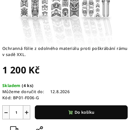
Ochranná fólie z odolného materiálu proti poškrábání rámu
v sadě XXL.
1 200 Kč
Měrná
Skladem
(
4 ks
)
cena:
Můžeme doručit do:
12.8.2026
Kód:
BP01-F006-G
−
+
Do košíku