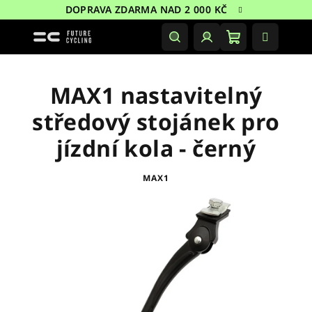
Přejít
DOPRAVA ZDARMA NAD 2 000 KČ
na
obsah
Nákupní
Hledat
Přihlášení
košík
MAX1 nastavitelný
středový stojánek pro
jízdní kola - černý
MAX1