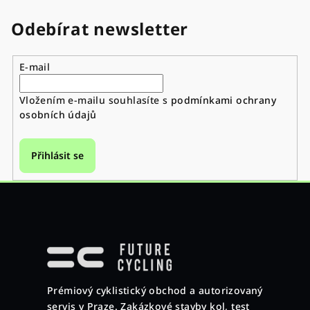
Odebírat newsletter
E-mail
Vložením e-mailu souhlasíte s
podmínkami ochrany
osobních údajů
Přihlásit se
Z
á
p
a
Prémiový cyklistický obchod a autorizovaný
t
servis v Praze. Zakázkové stavby kol, test