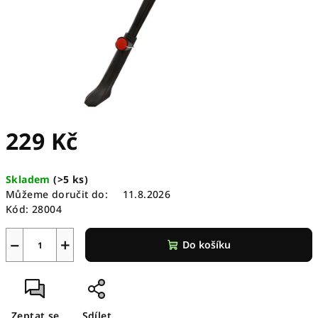
229 Kč
Měrná
Skladem
(
>5 ks
)
cena:
Můžeme doručit do:
11.8.2026
Kód:
28004
−
+
Do košíku
Zeptat se
Sdílet