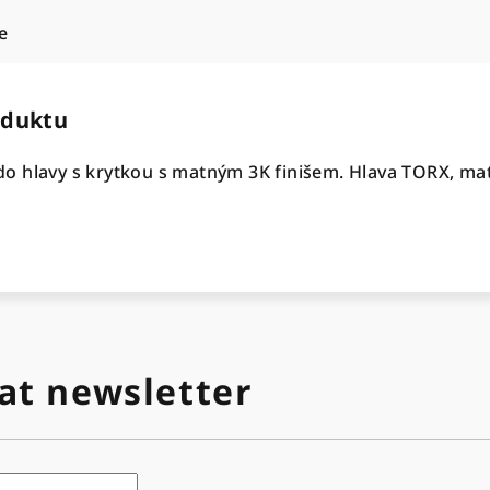
e
oduktu
o hlavy s krytkou s matným 3K finišem. Hlava TORX, mat
at newsletter