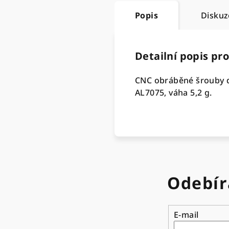
Popis
Diskuz
Detailní popis pr
CNC obráběné šrouby d
AL7075, váha 5,2 g.
Odebír
E-mail