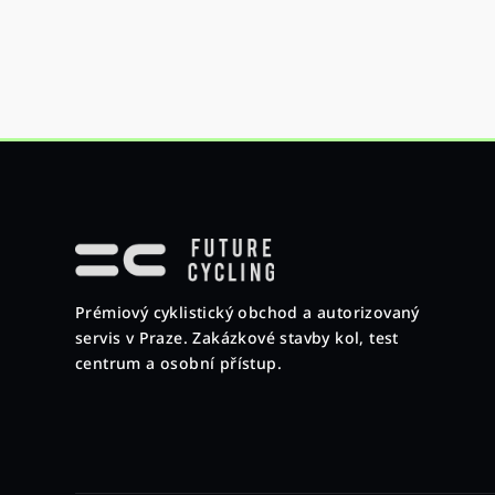
Z
á
p
Prémiový cyklistický obchod a autorizovaný
a
servis v Praze. Zakázkové stavby kol, test
t
centrum a osobní přístup.
í