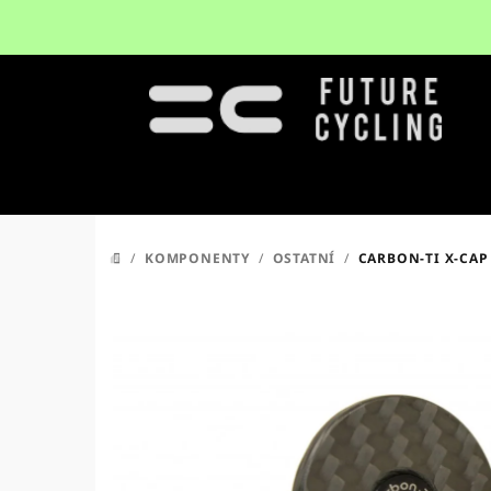
Přejít
na
obsah
/
KOMPONENTY
/
OSTATNÍ
/
CARBON-TI X-CAP
DOMŮ