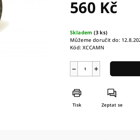
560 Kč
Měrná
cena:
Skladem
(
3 ks
)
Můžeme doručit do:
12.8.20
Kód:
XCCAMN
−
+
Tisk
Zeptat se