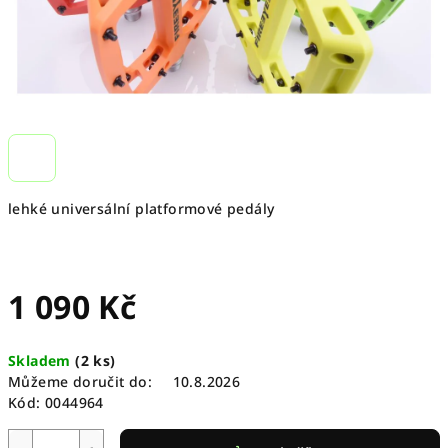
lehké universální platformové pedály
1 090 Kč
Měrná
Skladem
(
2 ks
)
cena:
Můžeme doručit do:
10.8.2026
Kód:
0044964