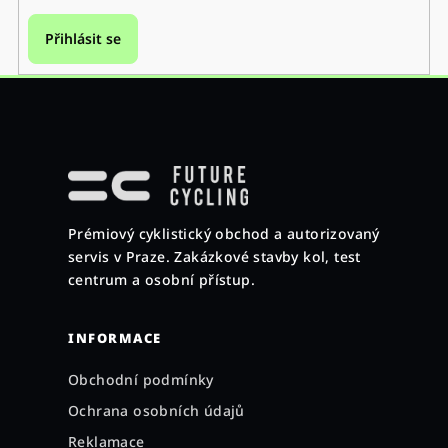
Přihlásit se
Z
á
p
a
Prémiový cyklistický obchod a autorizovaný
t
servis v Praze. Zakázkové stavby kol, test
í
centrum a osobní přístup.
INFORMACE
Obchodní podmínky
Ochrana osobních údajů
Reklamace