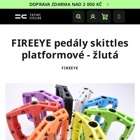
Přejít
DOPRAVA ZDARMA NAD 2 000 KČ
na
obsah
Nákupní
Hledat
Přihlášení
košík
FIREEYE pedály skittles
platformové - žlutá
FIREEYE