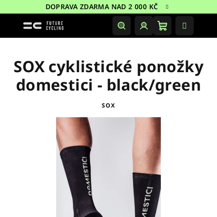
Přejít
DOPRAVA ZDARMA NAD 2 000 KČ
na
obsah
Nákupní
Hledat
Přihlášení
košík
SOX cyklistické ponožky
domestici - black/green
SOX