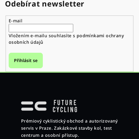
Odebírat newsletter
E-mail
Vložením e-mailu souhlasíte s
podmínkami ochrany
osobních údajů
Přihlásit se
Z
á
p
a
Prémiový cyklistický obchod a autorizovaný
t
servis v Praze. Zakázkové stavby kol, test
í
centrum a osobní přístup.