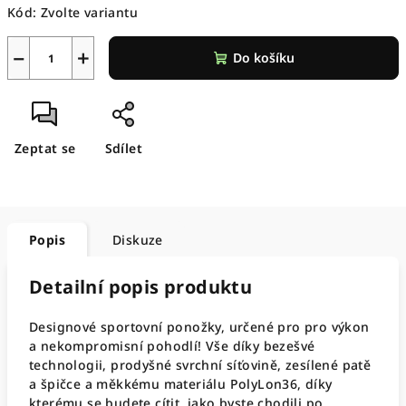
Kód:
Zvolte variantu
−
+
Do košíku
Zeptat se
Sdílet
Popis
Diskuze
Detailní popis produktu
Designové sportovní ponožky, určené pro pro výkon
a nekompromisní pohodlí! Vše díky bezešvé
technologii, prodyšné svrchní síťovině, zesílené patě
a špičce a měkkému materiálu PolyLon36, díky
kterému se budete cítit, jako byste chodili po