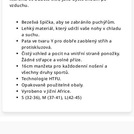
vzduchu.
Bezešvá špička, aby se zabránilo puchýřům.
Lehký materiál, který udrží vaše nohy v chladu
a suchu.
Pata ve tvaru Y pro dobře zaoblený střih a
protiskluzová.
Čistý vzhled a pocit na vnitřní straně ponožky.
Žádné střapce a volné příze.
16cm manžeta pro každodenní nošení a
všechny druhy sportů.
Technologie HTFU.
Opakovaně použitelné obaly.
Vyrobeno v Jižní Africe.
S (32-36), M (37-41), L(42-45)