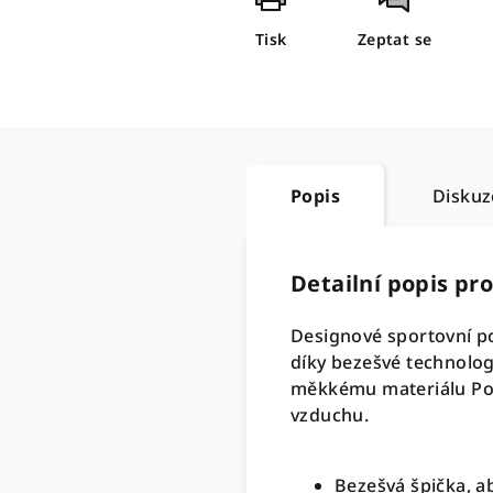
Tisk
Zeptat se
Popis
Diskuz
Detailní popis pr
Designové sportovní p
díky bezešvé technologi
měkkému materiálu Poly
vzduchu.
Bezešvá špička, a