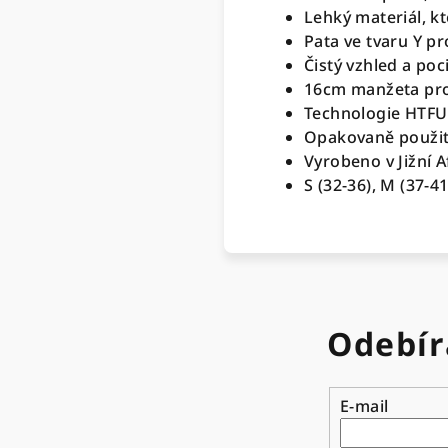
Lehký materiál, kt
Pata ve tvaru Y pr
Čistý vzhled a poc
16cm manžeta pro
Technologie HTFU
Opakovaně použit
Vyrobeno v Jižní A
S (32-36), M (37-41
Odebír
E-mail