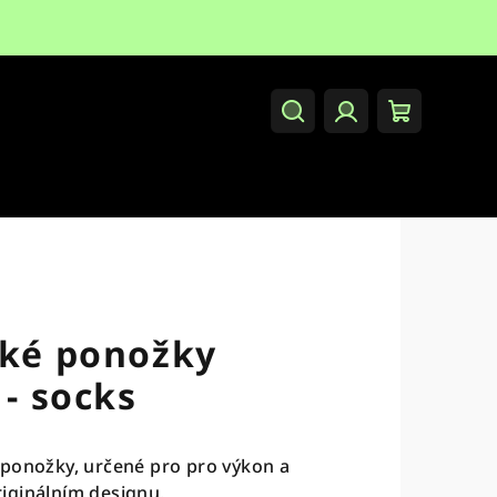
Hledat
Přihlášení
Nákupní
košík
cké ponožky
 - socks
 ponožky, určené pro pro výkon a
iginálním designu.