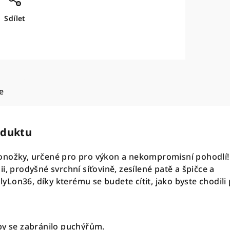
Sdílet
e
oduktu
onožky, určené pro pro výkon a nekompromisní pohodlí!
i, prodyšné svrchní síťovině, zesílené patě a špičce a
Lon36, díky kterému se budete cítit, jako byste chodili
by se zabránilo puchýřům.