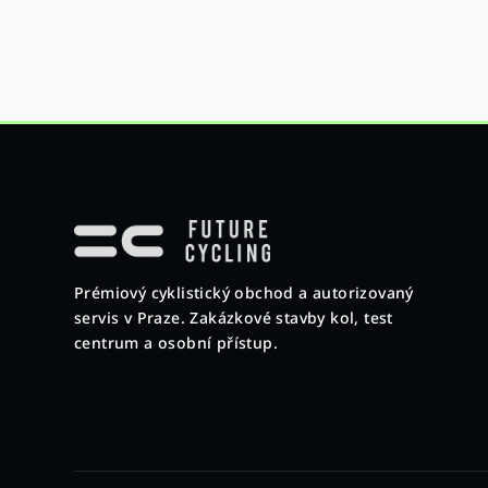
Z
á
p
Prémiový cyklistický obchod a autorizovaný
a
servis v Praze. Zakázkové stavby kol, test
t
centrum a osobní přístup.
í