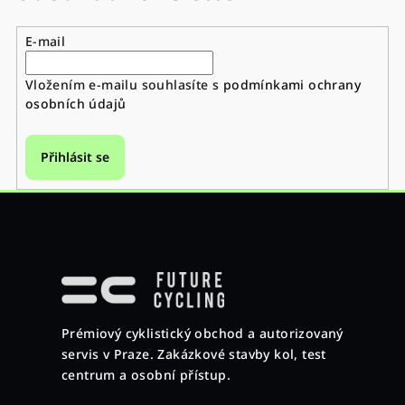
E-mail
Vložením e-mailu souhlasíte s
podmínkami ochrany
osobních údajů
Přihlásit se
Z
á
p
a
Prémiový cyklistický obchod a autorizovaný
t
servis v Praze. Zakázkové stavby kol, test
í
centrum a osobní přístup.