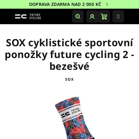
Přejít
DOPRAVA ZDARMA NAD 2 000 KČ
na
obsah
Nákupní
Hledat
Přihlášení
košík
SOX cyklistické sportovní
ponožky future cycling 2 -
bezešvé
SOX