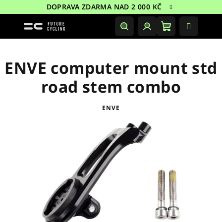
Přejít
DOPRAVA ZDARMA NAD 2 000 KČ
na
obsah
Nákupní
Hledat
Přihlášení
košík
ENVE computer mount std
road stem combo
ENVE