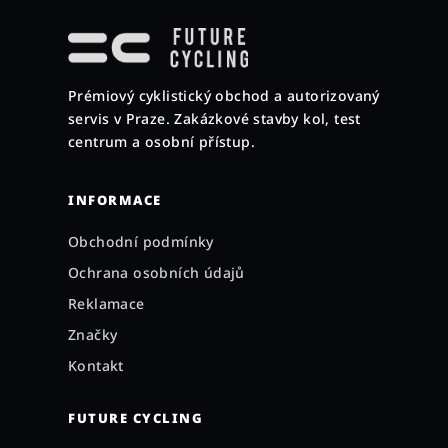
á
p
a
Prémiový cyklistický obchod a autorizovaný
t
servis v Praze. Zakázkové stavby kol, test
í
centrum a osobní přístup.
INFORMACE
Obchodní podmínky
Ochrana osobních údajů
Reklamace
Značky
Kontakt
FUTURE CYCLING