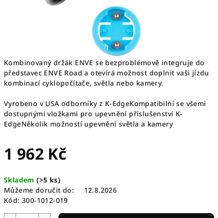
Kombinovaný držák ENVE se bezproblémově integruje do
představec ENVE Road a otevírá možnost doplnit vaši jízdu
kombinací cyklopočítače, světla nebo kamery.
Vyrobeno v USA odborníky z K-EdgeKompatibilní se všemi
dostupnými vložkami pro upevnění příslušenství K-
EdgeNěkolik možností upevnění světla a kamery
1 962 Kč
Měrná
Skladem
(
>5 ks
)
cena:
Můžeme doručit do:
12.8.2026
Kód:
300-1012-019