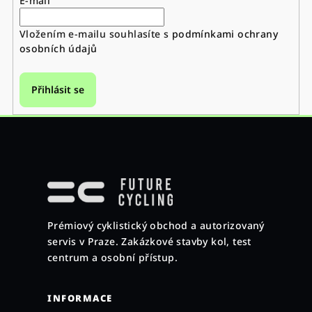
E-mail
Vložením e-mailu souhlasíte s
podmínkami ochrany
osobních údajů
Přihlásit se
Z
á
p
a
Prémiový cyklistický obchod a autorizovaný
t
servis v Praze. Zakázkové stavby kol, test
í
centrum a osobní přístup.
INFORMACE