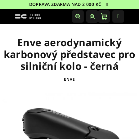
Přejít
DOPRAVA ZDARMA NAD 2 000 KČ
na
obsah
Nákupní
Hledat
Přihlášení
košík
Enve aerodynamický
karbonový představec pro
silniční kolo - černá
ENVE