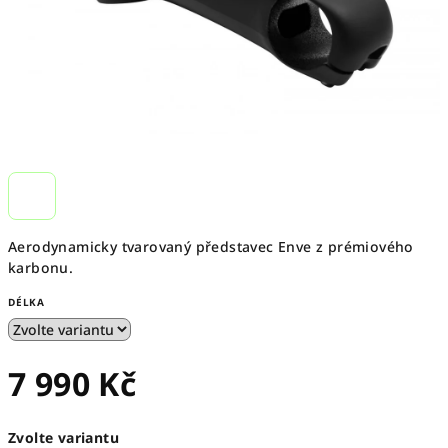
Aerodynamicky tvarovaný představec Enve z prémiového
karbonu.
DÉLKA
7 990 Kč
Měrná
Zvolte variantu
cena: