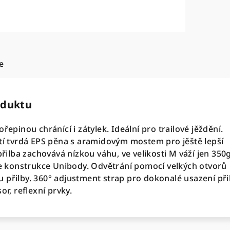
e
oduktu
řepinou chránící i zátylek. Ideální pro trailové jěždění.
stí tvrdá EPS pěna s aramidovým mostem pro jěště lepší
 přilba zachovává nízkou váhu, ve velikosti M váží jen 350g
uje konstrukce Unibody. Odvětrání pomocí velkých otvorů
 přilby. 360° adjustment strap pro dokonalé usazení při
or, reflexní prvky.