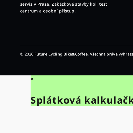
a
servis v Praze. Zakázkové stavby kol, test
t
centrum a osobní přístup.
í
© 2026 Future Cycling Bike&Coffee. Všechna práva vyhraz
×
Splátková kalkulač