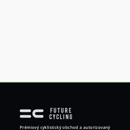
Z
á
p
Prémiový cyklistický obchod a autorizovaný