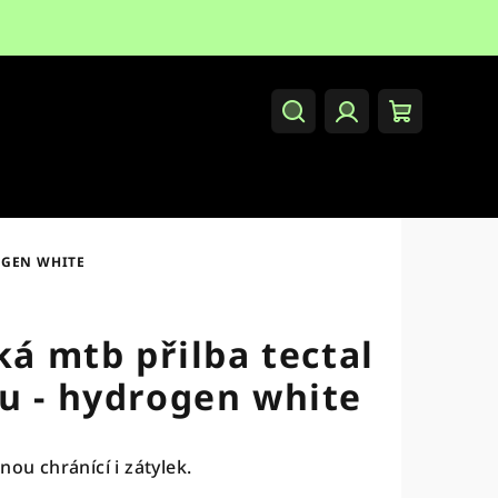
Hledat
Přihlášení
Nákupní
košík
OGEN WHITE
ká mtb přilba tectal
u - hydrogen white
nou chránící i zátylek.