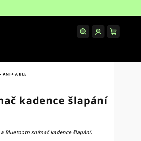
Hledat
Přihlášení
Nákupní
košík
 ANT+ A BLE
ač kadence šlapání
 a Bluetooth snímač kadence šlapání.