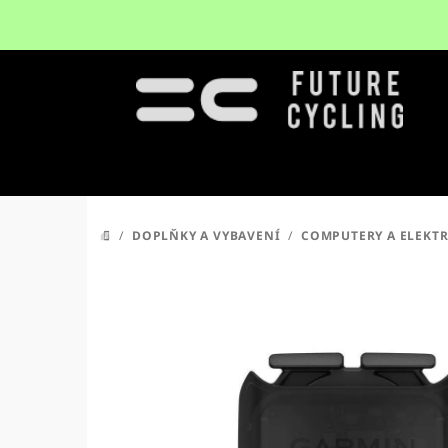
Přejít
na
obsah
/
DOPLŇKY A VYBAVENÍ
/
COMPUTERY A ELEKT
DOMŮ