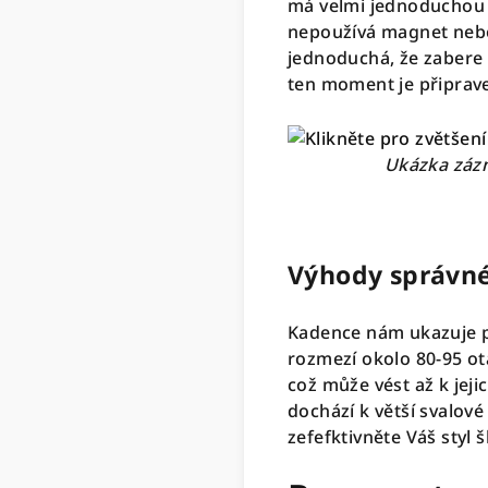
má velmi jednoduchou m
nepoužívá magnet nebo 
jednoduchá, že zabere 
ten moment je připrav
Ukázka záz
Výhody správné
Kadence nám ukazuje p
rozmezí okolo 80-95 ot
což může vést až k jeji
dochází k větší svalov
zefefktivněte Váš styl š