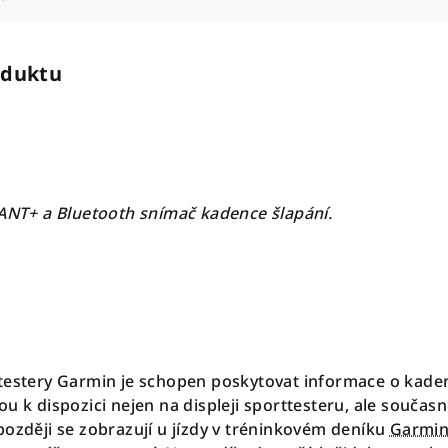
oduktu
 ANT+ a Bluetooth snímač kadence šlapání.
testery Garmin je schopen poskytovat informace o kaden
u k dispozici nejen na displeji sporttesteru, ale současn
později se zobrazují u jízdy v tréninkovém deníku
Garmin