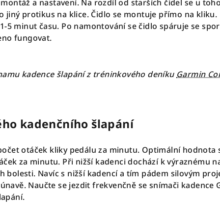
ontáž a nastavení. Na rozdíl od starších čidel se u toho
jiný protikus na klice. Čidlo se montuje přímo na kliku.
1-5 minut času. Po namontování se čidlo spáruje se spor
eno fungovat.
namu kadence šlapání z tréninkového deníku
Garmin Co
ho kadenčního šlapání
očet otáček kliky pedálu za minutu. Optimální hodnota 
áček za minutu. Při nižší kadenci dochází k výraznému 
ch bolesti. Navíc s nižší kadencí a tím pádem silovým pro
é únavě. Naučte se jezdit frekvenčně se snímači kadence
lapání.