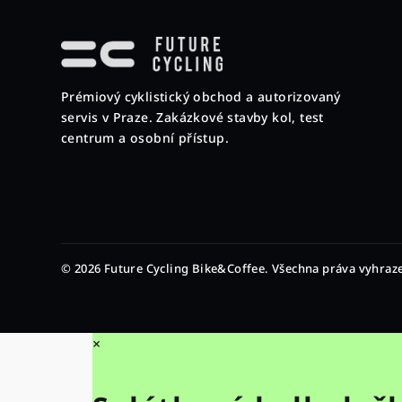
Z
á
p
Prémiový cyklistický obchod a autorizovaný
a
servis v Praze. Zakázkové stavby kol, test
t
centrum a osobní přístup.
í
© 2026 Future Cycling Bike&Coffee. Všechna práva vyhraz
×