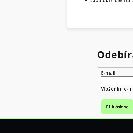
sada gumiček na 
Odebír
E-mail
Vložením e-ma
Přihlásit se