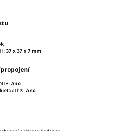
ktu
ok
xH
:
37 x 37 x 7 mm
/propojení
ANT+
:
Ano
Bluetooth®
:
Ano