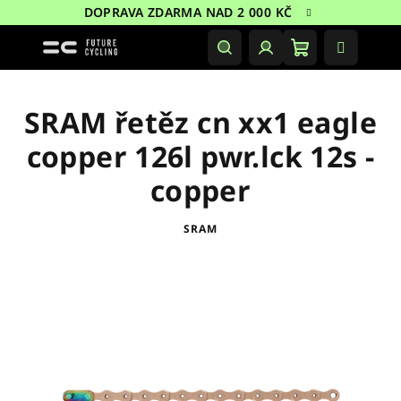
Přejít
DOPRAVA ZDARMA NAD 2 000 KČ
na
obsah
Nákupní
Hledat
Přihlášení
košík
SRAM řetěz cn xx1 eagle
copper 126l pwr.lck 12s -
copper
SRAM