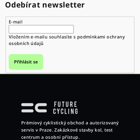
Odebírat newsletter
E-mail
Vložením e-mailu souhlasíte s
podmínkami ochrany
osobních údajů
Přihlásit se
Z
á
p
a
Prémiový cyklistický obchod a autorizovaný
t
servis v Praze. Zakázkové stavby kol, test
í
centrum a osobní přístup.