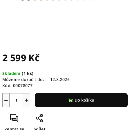
2 599 Kč
Měrná
Skladem
(
1 ks
)
cena:
Můžeme doručit do:
12.8.2026
Kód:
00078077
−
+
Do košíku
Zeptat se
Sdílet