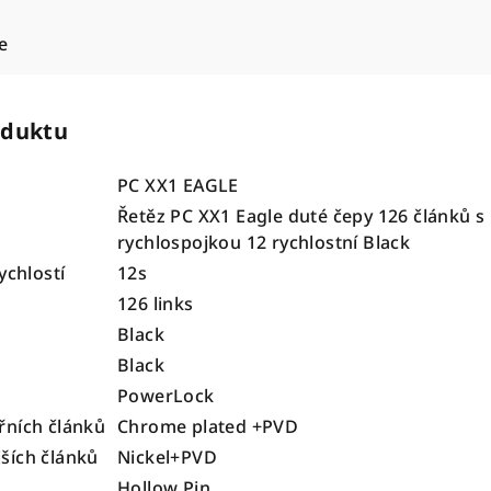
e
oduktu
PC XX1 EAGLE
Řetěz PC XX1 Eagle duté čepy 126 článků s
rychlospojkou 12 rychlostní Black
ychlostí
12s
126 links
Black
Black
PowerLock
řních článků
Chrome plated +PVD
ších článků
Nickel+PVD
Hollow Pin