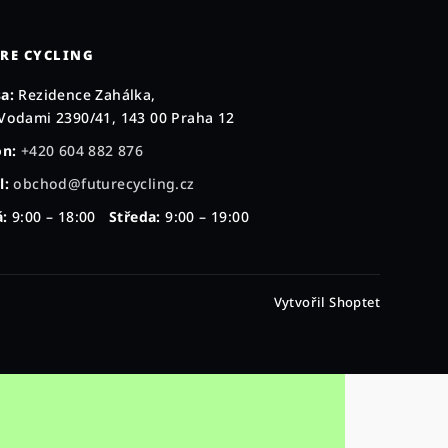
RE CYCLING
a:
Rezidence Zahálka,
Vodami 2390/41, 143 00 Praha 12
on:
+420 604 882 876
l:
obchod@futurecycling.cz
:
9:00 – 18:00
Středa:
9:00 – 19:00
Vytvořil Shoptet