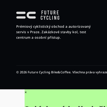
Z
á
p
Prémiový cyklistický obchod a autorizovaný
a
servis v Praze. Zakázkové stavby kol, test
t
centrum a osobní přístup.
í
© 2026 Future Cycling Bike&Coffee. Všechna práva vyhraz
×