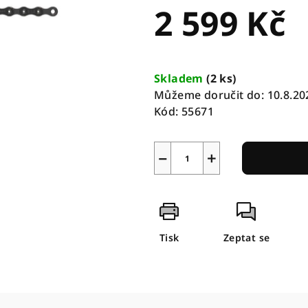
2 599 Kč
Měrná
cena:
Skladem
(
2 ks
)
Můžeme doručit do:
10.8.20
Kód:
55671
−
+
Tisk
Zeptat se