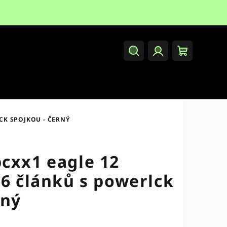
Hledat
Přihlášení
Nákupní
košík
CK SPOJKOU - ČERNÝ
cxx1 eagle 12
26 článků s powerlck
rný