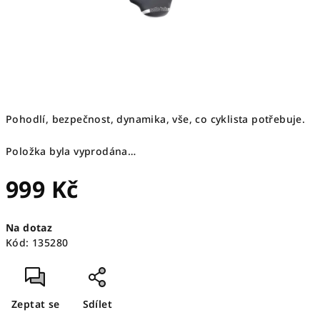
Pohodlí, bezpečnost, dynamika, vše, co cyklista potřebuje.
Položka byla vyprodána…
999 Kč
Měrná
Na dotaz
cena:
Kód:
135280
Zeptat se
Sdílet