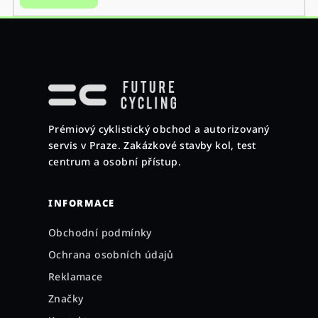
Z
á
p
a
Prémiový cyklistický obchod a autorizovaný
t
servis v Praze. Zakázkové stavby kol, test
í
centrum a osobní přístup.
INFORMACE
Obchodní podmínky
Ochrana osobních údajů
Reklamace
Značky