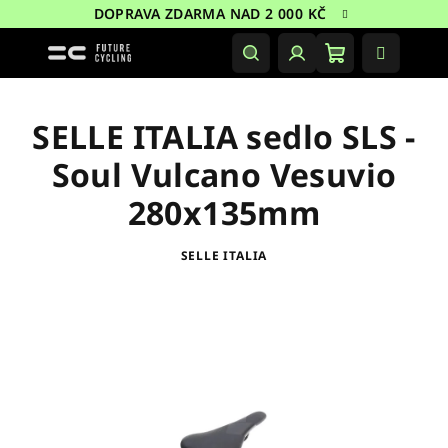
Přejít
DOPRAVA ZDARMA NAD 2 000 KČ
na
obsah
Nákupní
Hledat
Přihlášení
košík
SELLE ITALIA sedlo SLS -
Soul Vulcano Vesuvio
280x135mm
SELLE ITALIA