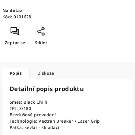
Měrná
Na dotaz
cena:
Kód:
0101628
Zeptat se
Sdílet
Popis
Diskuze
Detailní popis produktu
Směs: Black Chilli
TPI: 3/180
Bezdušové provedení
Technologie: Vectran Breaker / Lazer Grip
Patka: kevlar - skládací