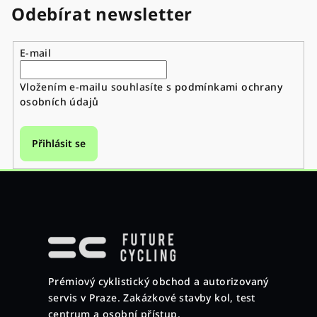
Odebírat newsletter
E-mail
Vložením e-mailu souhlasíte s
podmínkami ochrany
osobních údajů
Přihlásit se
Z
á
p
a
Prémiový cyklistický obchod a autorizovaný
t
servis v Praze. Zakázkové stavby kol, test
í
centrum a osobní přístup.