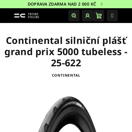
Přejít
DOPRAVA ZDARMA NAD 2 000 KČ
na
obsah
Nákupní
Hledat
Přihlášení
košík
Continental silniční plášť
grand prix 5000 tubeless -
25-622
CONTINENTAL