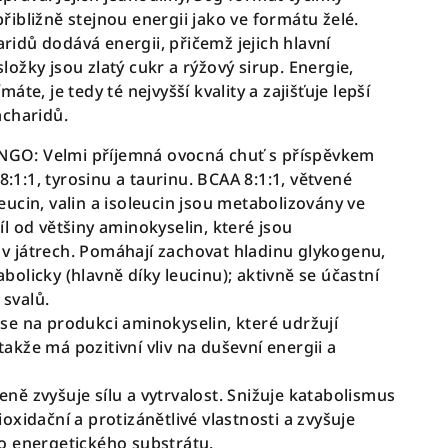
řibližně stejnou energii jako ve formátu želé.
ridů dodává energii, přičemž jejich hlavní
ložky jsou zlatý cukr a rýžový sirup. Energie,
máte, je tedy té nejvyšší kvality a zajišťuje lepší
acharidů.
GO: Velmi příjemná ovocná chuť s příspěvkem
1:1, tyrosinu a taurinu. BCAA 8:1:1, větvené
eucin, valin a isoleucin jsou metabolizovány ve
íl od většiny aminokyselin, které jsou
v játrech. Pomáhají zachovat hladinu glykogenu,
bolicky (hlavně díky leucinu); aktivně se účastní
svalů.
 se na produkci aminokyselin, které udržují
akže má pozitivní vliv na duševní energii a
ně zvyšuje sílu a vytrvalost. Snižuje katabolismus
ioxidační a protizánětlivé vlastnosti a zvyšuje
ko energetického substrátu.