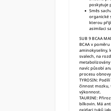
poskytuje p
Směs sacha
organické s
kterou přijí
asimilaci s
SUB 9 BCAA MAN
BCAA v poměru 8:
aminokyseliny, l
svalech, na rozd
metabolizovány 
navíc působí ana
procesu obnovy 
TYROSIN: Podílí
činnost mozku, t
výkonnost.
TAURINE: Přiroze
bílkovin. Má ant
oxidaci tuků ja