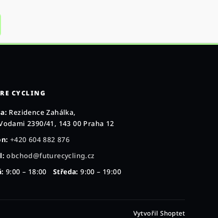
RE CYCLING
a:
Rezidence Zahálka,
Vodami 2390/41, 143 00 Praha 12
on:
+420 604 882 876
l:
obchod@futurecycling.cz
:
9:00 – 18:00
Středa:
9:00 – 19:00
Vytvořil Shoptet