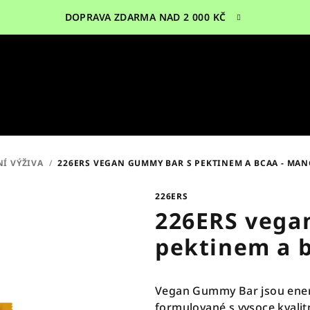
DOPRAVA ZDARMA NAD 2 000 KČ
Í VÝŽIVA
/
226ERS VEGAN GUMMY BAR S PEKTINEM A BCAA - MA
226ERS
226ERS vega
pektinem a 
Vegan Gummy Bar jsou energ
formulované s vysoce kvalit