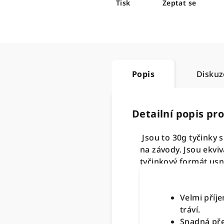
Tisk
Zeptat se
Popis
Diskuz
Detailní popis pr
Jsou to 30g tyčinky s
na závody. Jsou ekviv
tyčinkový formát usn
Velmi příje
tráví.
Snadná přep