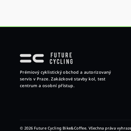
Z
á
p
Prémiový cyklistický obchod a autorizovaný
a
servis v Praze. Zakázkové stavby kol, test
t
centrum a osobní přístup.
í
© 2026 Future Cycling Bike&Coffee. Všechna práva vyhraz