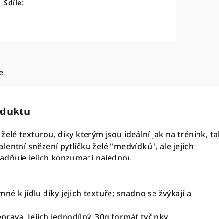
Sdílet
e
oduktu
 želé texturou, díky kterým jsou ideální jak na trénink, ta
alentní snězení pytlíčku želé "medvídků", ale jejich
adňuje jejich konzumaci najednou.
mné k jídlu díky jejich textuře; snadno se žvýkají a
rava. Jejich jednodílný, 30g formát tyčinky