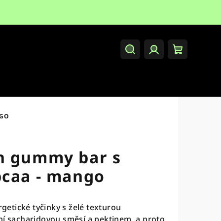
Hledat
Přihlášení
Nákupní
košík
NGO
n gummy bar s
bcaa - mango
etické tyčinky s želé texturou
ní sacharidovou směsí a pektinem, a proto