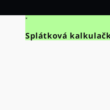
×
Splátková kalkulač