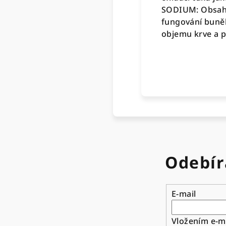
SODIUM: Obsahuj
fungování buněk,
objemu krve a p
Odebír
E-mail
Vložením e-ma