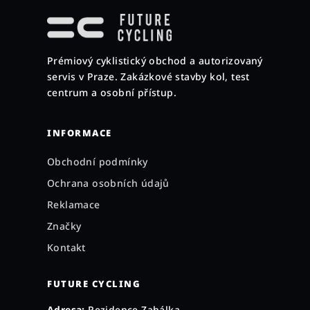
á
p
a
Prémiový cyklistický obchod a autorizovaný
t
servis v Praze. Zakázkové stavby kol, test
í
centrum a osobní přístup.
INFORMACE
Obchodní podmínky
Ochrana osobních údajů
Reklamace
Značky
Kontakt
FUTURE CYCLING
Adresa:
Rezidence Zahálka,