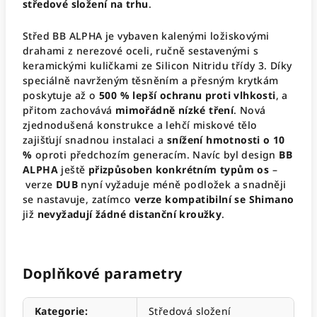
středové složení na trhu
.
Střed BB ALPHA je vybaven kalenými ložiskovými
drahami z nerezové oceli, ručně sestavenými s
keramickými kuličkami ze Silicon Nitridu třídy 3. Díky
speciálně navrženým těsněním a přesným krytkám
poskytuje až o
500 % lepší ochranu proti vlhkosti
, a
přitom zachovává
mimořádně nízké tření
. Nová
zjednodušená konstrukce a lehčí miskové tělo
zajišťují snadnou instalaci a
snížení hmotnosti o 10
%
oproti předchozím generacím. Navíc byl design
BB
ALPHA
ještě
přizpůsoben konkrétním typům os
–
verze
DUB
nyní vyžaduje méně podložek a snadněji
se nastavuje, zatímco
verze kompatibilní se Shimano
již
nevyžadují žádné distanční kroužky
.
Doplňkové parametry
Kategorie
:
Středová složení