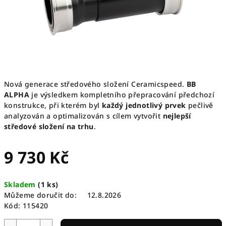
Nová generace středového složení Ceramicspeed.
BB
ALPHA
je výsledkem kompletního přepracování předchozí
konstrukce, při kterém byl
každý jednotlivý prvek
pečlivě
analyzován a optimalizován s cílem vytvořit
nejlepší
středové složení na trhu
.
9 730 Kč
Měrná
Skladem
(
1 ks
)
cena:
Můžeme doručit do:
12.8.2026
Kód:
115420