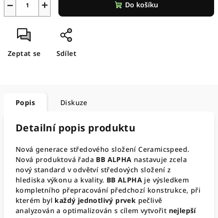
−
+
Do košíku
Zeptat se
Sdílet
Popis
Diskuze
Detailní popis produktu
Nová generace středového složení Ceramicspeed.
Nová produktová řada
BB ALPHA
nastavuje zcela
nový standard v odvětví středových složení z
hlediska výkonu a kvality.
BB ALPHA
je výsledkem
kompletního přepracování předchozí konstrukce, při
kterém byl
každý jednotlivý prvek
pečlivě
analyzován a optimalizován s cílem vytvořit
nejlepší