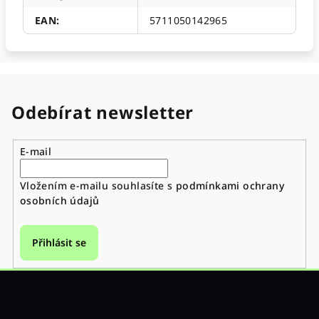
EAN
:
5711050142965
Odebírat newsletter
E-mail
Vložením e-mailu souhlasíte s
podmínkami ochrany
osobních údajů
Přihlásit se
Z