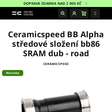
Přejít
DOPRAVA ZDARMA NAD 2 000 KČ
na
obsah
Nákupní
Hledat
Přihlášení
košík
Ceramicspeed BB Alpha
středové složení bb86
SRAM dub - road
CERAMICSPEED
Novinka