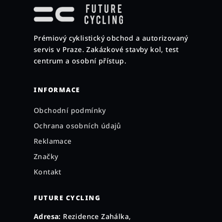
á
p
a
Prémiový cyklistický obchod a autorizovaný
t
servis v Praze. Zakázkové stavby kol, test
í
centrum a osobní přístup.
INFORMACE
Obchodní podmínky
Ochrana osobních údajů
Reklamace
Značky
Kontakt
FUTURE CYCLING
Adresa:
Rezidence Zahálka,