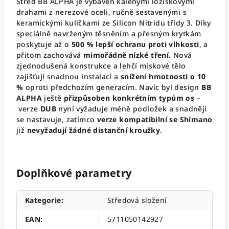
Střed BB ALPHA je vybaven kalenými ložiskovými
drahami z nerezové oceli, ručně sestavenými s
keramickými kuličkami ze Silicon Nitridu třídy 3. Díky
speciálně navrženým těsněním a přesným krytkám
poskytuje až o
500 % lepší ochranu proti vlhkosti
, a
přitom zachovává
mimořádně nízké tření
. Nová
zjednodušená konstrukce a lehčí miskové tělo
zajišťují snadnou instalaci a
snížení hmotnosti o 10
%
oproti předchozím generacím. Navíc byl design
BB
ALPHA
ještě
přizpůsoben konkrétním typům os
–
verze
DUB
nyní vyžaduje méně podložek a snadněji
se nastavuje, zatímco
verze kompatibilní se Shimano
již
nevyžadují žádné distanční kroužky
.
Doplňkové parametry
Kategorie
:
Středová složení
EAN
:
5711050142927