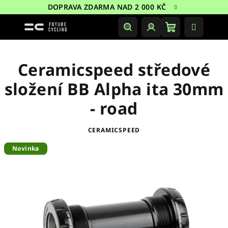
Přejít
DOPRAVA ZDARMA NAD 2 000 KČ
na
obsah
Nákupní
Hledat
Přihlášení
košík
Ceramicspeed středové
složení BB Alpha ita 30mm
- road
CERAMICSPEED
Novinka