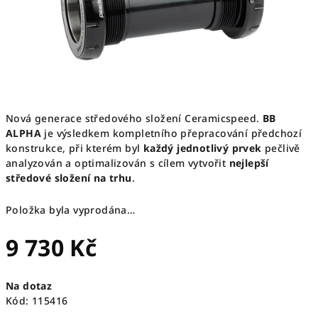
Nová generace středového složení Ceramicspeed.
BB
ALPHA
je výsledkem kompletního přepracování předchozí
konstrukce, při kterém byl
každý jednotlivý prvek
pečlivě
analyzován a optimalizován s cílem vytvořit
nejlepší
středové složení na trhu
.
Položka byla vyprodána…
9 730 Kč
Měrná
Na dotaz
cena:
Kód:
115416