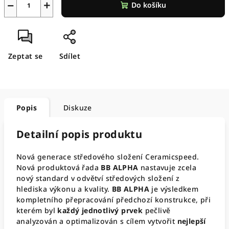
−
+
Do košíku
Zeptat se
Sdílet
Popis
Diskuze
Detailní popis produktu
Nová generace středového složení Ceramicspeed.
Nová produktová řada
BB ALPHA
nastavuje zcela
nový standard v odvětví středových složení z
hlediska výkonu a kvality.
BB ALPHA
je výsledkem
kompletního přepracování předchozí konstrukce, při
kterém byl
každý jednotlivý prvek
pečlivě
analyzován a optimalizován s cílem vytvořit
nejlepší