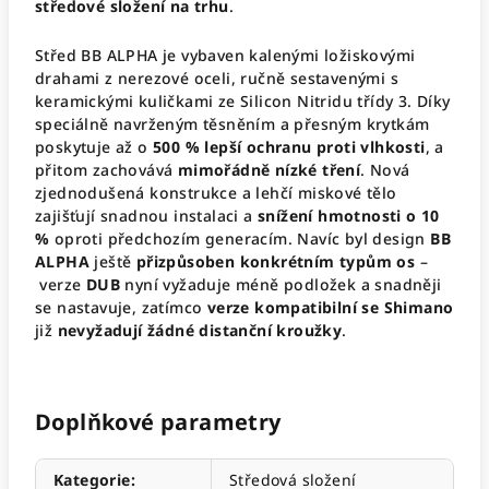
středové složení na trhu
.
Střed BB ALPHA je vybaven kalenými ložiskovými
drahami z nerezové oceli, ručně sestavenými s
keramickými kuličkami ze Silicon Nitridu třídy 3. Díky
speciálně navrženým těsněním a přesným krytkám
poskytuje až o
500 % lepší ochranu proti vlhkosti
, a
přitom zachovává
mimořádně nízké tření
. Nová
zjednodušená konstrukce a lehčí miskové tělo
zajišťují snadnou instalaci a
snížení hmotnosti o 10
%
oproti předchozím generacím. Navíc byl design
BB
ALPHA
ještě
přizpůsoben konkrétním typům os
–
verze
DUB
nyní vyžaduje méně podložek a snadněji
se nastavuje, zatímco
verze kompatibilní se Shimano
již
nevyžadují žádné distanční kroužky
.
Doplňkové parametry
Kategorie
:
Středová složení