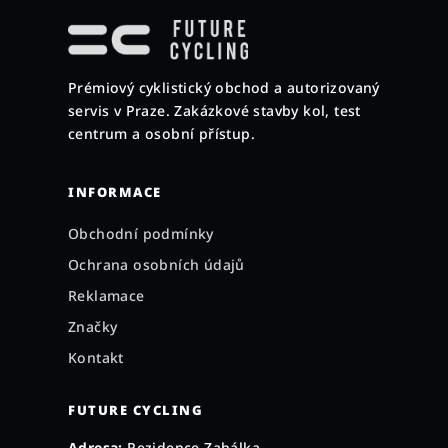
á
p
a
Prémiový cyklistický obchod a autorizovaný
t
servis v Praze. Zakázkové stavby kol, test
í
centrum a osobní přístup.
INFORMACE
Obchodní podmínky
Ochrana osobních údajů
Reklamace
Značky
Kontakt
FUTURE CYCLING
Adresa:
Rezidence Zahálka,