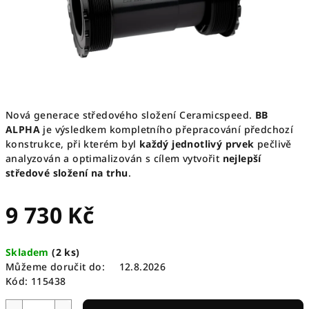
Nová generace středového složení Ceramicspeed.
BB
ALPHA
je výsledkem kompletního přepracování předchozí
konstrukce, při kterém byl
každý jednotlivý prvek
pečlivě
analyzován a optimalizován s cílem vytvořit
nejlepší
středové složení na trhu
.
9 730 Kč
Měrná
Skladem
(
2 ks
)
cena:
Můžeme doručit do:
12.8.2026
Kód:
115438