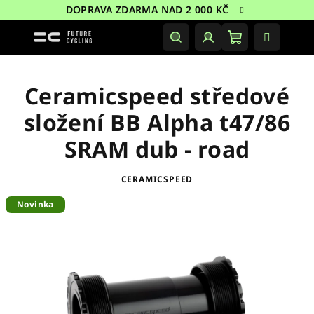
Přejít
DOPRAVA ZDARMA NAD 2 000 KČ
na
obsah
Nákupní
Hledat
Přihlášení
košík
Ceramicspeed středové
složení BB Alpha t47/86
SRAM dub - road
CERAMICSPEED
Novinka