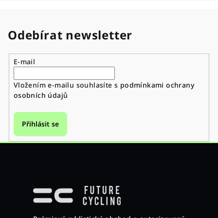
Odebírat newsletter
E-mail
Vložením e-mailu souhlasíte s
podmínkami ochrany
osobních údajů
Přihlásit se
Z
á
p
a