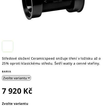
Středové složení Ceramicspeed snižuje tření v ložisku až o
25% oproti klasickému středu. Šetří watty a cenné vteřiny.
BARVA
7 920 Kč
Měrná
Zvolte variantu
cena: