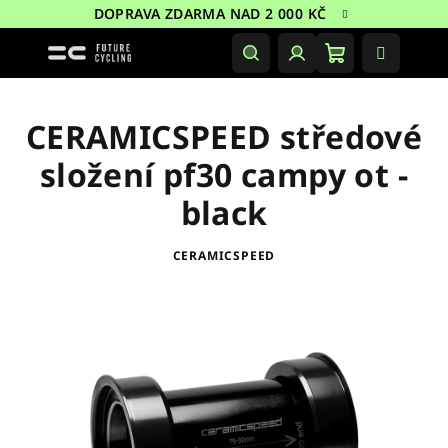
Přejít
DOPRAVA ZDARMA NAD 2 000 KČ
na
obsah
Nákupní
Hledat
Přihlášení
košík
CERAMICSPEED středové
složení pf30 campy ot -
black
CERAMICSPEED