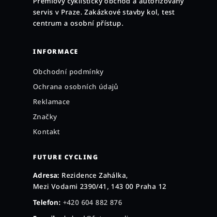
Prémiový cyklistický obchod a autorizovaný
t
servis v Praze. Zakázkové stavby kol, test
í
centrum a osobní přístup.
INFORMACE
Obchodní podmínky
Ochrana osobních údajů
Reklamace
Značky
Kontakt
FUTURE CYCLING
Adresa:
Rezidence Zahálka,
Mezi Vodami 2390/41, 143 00 Praha 12
Telefon:
+420 604 882 876