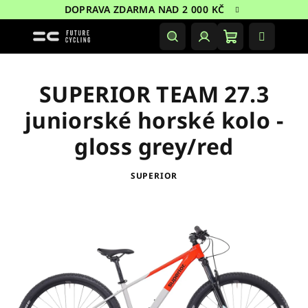
Přejít
DOPRAVA ZDARMA NAD 2 000 KČ
na
obsah
Nákupní
Hledat
Přihlášení
košík
SUPERIOR TEAM 27.3
juniorské horské kolo -
gloss grey/red
SUPERIOR