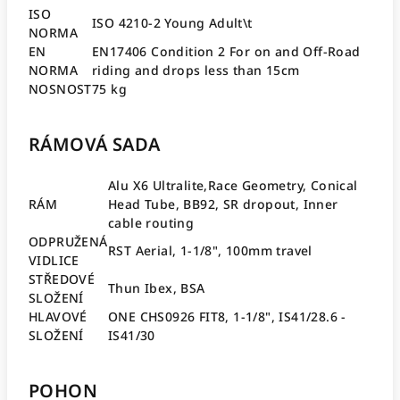
ISO
ISO 4210-2 Young Adult\t
NORMA
EN
EN17406 Condition 2 For on and Off-Road
NORMA
riding and drops less than 15cm
NOSNOST
75 kg
RÁMOVÁ SADA
Alu X6 Ultralite,Race Geometry, Conical
RÁM
Head Tube, BB92, SR dropout, Inner
cable routing
ODPRUŽENÁ
RST Aerial, 1-1/8", 100mm travel
VIDLICE
STŘEDOVÉ
Thun Ibex, BSA
SLOŽENÍ
HLAVOVÉ
ONE CHS0926 FIT8, 1-1/8", IS41/28.6 -
SLOŽENÍ
IS41/30
POHON