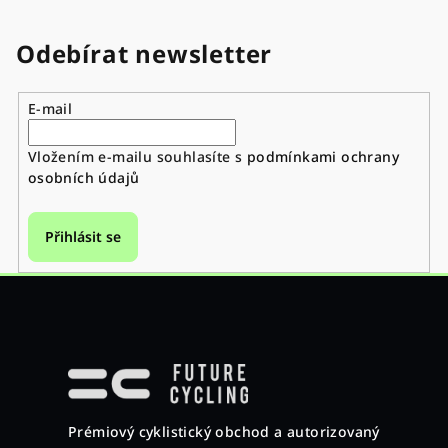
Odebírat newsletter
E-mail
Vložením e-mailu souhlasíte s
podmínkami ochrany
osobních údajů
Přihlásit se
Z
á
p
a
Prémiový cyklistický obchod a autorizovaný
t