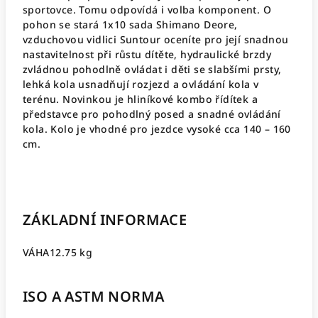
sportovce. Tomu odpovídá i volba komponent. O
pohon se stará 1x10 sada Shimano Deore,
vzduchovou vidlici Suntour oceníte pro její snadnou
nastavitelnost při růstu dítěte, hydraulické brzdy
zvládnou pohodlně ovládat i děti se slabšími prsty,
lehká kola usnadňují rozjezd a ovládání kola v
terénu. Novinkou je hliníkové kombo řídítek a
představce pro pohodlný posed a snadné ovládání
kola. Kolo je vhodné pro jezdce vysoké cca 140 – 160
cm.
ZÁKLADNÍ INFORMACE
VÁHA
12.75 kg
ISO A ASTM NORMA