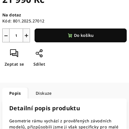
Měrná
Na dotaz
cena:
Kód:
801.2025.27012
−
+
Do košíku
Zeptat se
Sdílet
Popis
Diskuze
Detailní popis produktu
Geometrie rámu vychází z prověřených závodních
modelů, přizpůsobili jsme ji však specificky pro malé