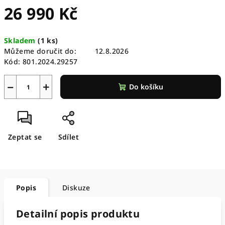
26 990 Kč
Měrná
Skladem
(
1 ks
)
cena:
Můžeme doručit do:
12.8.2026
Kód:
801.2024.29257
−
+
Do košíku
Zeptat se
Sdílet
Popis
Diskuze
Detailní popis produktu