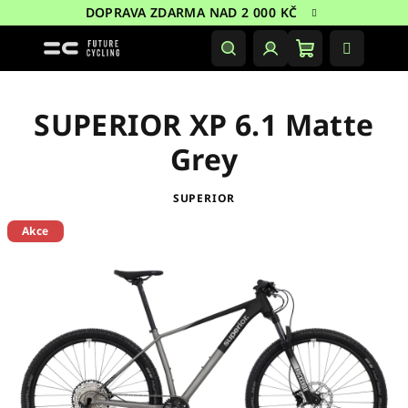
Přejít
DOPRAVA ZDARMA NAD 2 000 KČ
na
obsah
Nákupní
Hledat
Přihlášení
košík
SUPERIOR XP 6.1 Matte
Grey
SUPERIOR
Akce