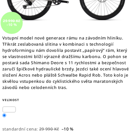
29 990 Kč
–10 %
Vstupní model nové generace rámu na závodním hliníku.
Třikrát zeslabovaná slitina v kombinaci s technologií
hydroformingu nám dovolila postavit „papírový“ rám, který
se vlastnostmi blíží výrazně dražšímu karbonu. O pohon se
postará sada Shimano Deore s 11 rychlostmi a bezpečnost
zaručí špičkové hydraulické brzdy. Jezdci také ocení hlavové
složení Acros nebo pláště Schwalbe Rapid Rob. Toto kolo je
skvělou vstupenkou do cyklistického světa maratonských
závodů nebo celodenních tras.
VELIKOST
standardní cena:
29 990 Kč
–10 %