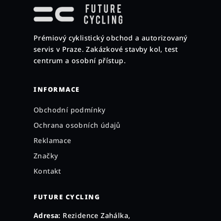
á
p
a
Prémiový cyklistický obchod a autorizovaný
t
servis v Praze. Zakázkové stavby kol, test
í
centrum a osobní přístup.
INFORMACE
Obchodní podmínky
Ochrana osobních údajů
Reklamace
Značky
Kontakt
FUTURE CYCLING
Adresa:
Rezidence Zahálka,