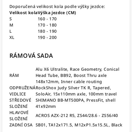
Doporučená velikost kola podle výšky jezdce:
Velikost kola
Výška jezdce (CM)
S
160 - 170
M
170 - 180
L
180 - 190
XL
190 - 200
RÁMOVÁ SADA
Alu X6 Ultralite, Race Geometry, Conical
RÁM
Head Tube, BB92, Boost Thru axle
148x12mm, Inner cable routing
ODPRUŽENÁ
RockShox Judy Silver TK R, Tapered,
VIDLICE
SoloAir, 15x110mm axle, 100mm travel
STŘEDOVÉ
SHIMANO BB-MT500PA, PressFit, shell
SLOŽENÍ
41x92mm
HLAVOVÉ
ACROS AZX-212 R5, ZS44/28.6 - ZS56/40
SLOŽENÍ
ZADNÍ OSA
SB01, TA12x171.5, M12xP1.5x15.5L, Black