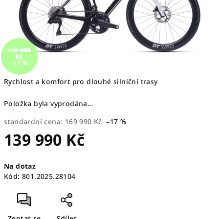
169 990
Kč
–17 %
Rychlost a komfort pro dlouhé silniční trasy
Položka byla vyprodána…
standardní cena:
169 990 Kč
–17 %
139 990 Kč
Měrná
Na dotaz
cena:
Kód:
801.2025.28104
Zeptat se
Sdílet