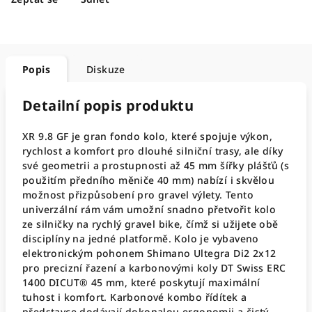
Popis
Diskuze
Detailní popis produktu
XR 9.8 GF je gran fondo kolo, které spojuje výkon,
rychlost a komfort pro dlouhé silniční trasy, ale díky
své geometrii a prostupnosti až 45 mm šířky plášťů (s
použitím předního měniče 40 mm) nabízí i skvělou
možnost přizpůsobení pro gravel výlety. Tento
univerzální rám vám umožní snadno přetvořit kolo
ze silničky na rychlý gravel bike, čímž si užijete obě
disciplíny na jedné platformě. Kolo je vybaveno
elektronickým pohonem Shimano Ultegra Di2 2x12
pro precizní řazení a karbonovými koly DT Swiss ERC
1400 DICUT® 45 mm, které poskytují maximální
tuhost i komfort. Karbonové kombo řídítek a
představce dodávají dokonalou ergonomii a čistý