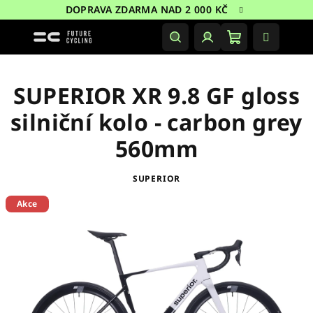
Přejít
DOPRAVA ZDARMA NAD 2 000 KČ
na
obsah
Nákupní
Hledat
Přihlášení
košík
SUPERIOR XR 9.8 GF gloss
silniční kolo - carbon grey
560mm
SUPERIOR
Akce