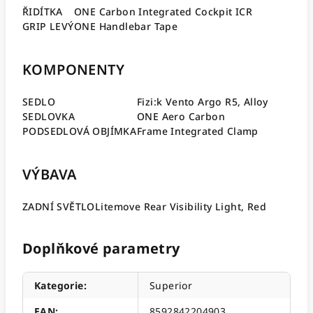
ŘIDÍTKA
ONE Carbon Integrated Cockpit ICR
GRIP LEVÝ
ONE Handlebar Tape
KOMPONENTY
SEDLO
Fizi:k Vento Argo R5, Alloy
SEDLOVKA
ONE Aero Carbon
PODSEDLOVÁ OBJÍMKA
Frame Integrated Clamp
VÝBAVA
ZADNÍ SVĚTLO
Litemove Rear Visibility Light, Red
Doplňkové parametry
Kategorie
:
Superior
EAN
:
8592842204903