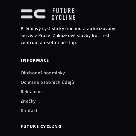
á
p
a
Prémiový cyklistický obchod a autorizovaný
t
servis v Praze. Zakázkové stavby kol, test
í
centrum a osobní přístup.
INFORMACE
Obchodní podmínky
Ochrana osobních údajů
Reklamace
Značky
Kontakt
FUTURE CYCLING