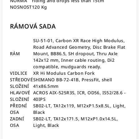
NORMA
riding and drops less than 15cm
NOSNOST
120 Kg
RÁMOVÁ SADA
SU-51-01, Carbon XR Race High Modulus,
Road Advanced Geometry, Disc Brake Flat
RÁM
Mount, BB86.5, SH dropout, Thru Axle
142x12 mm, Inner cable routing, Di2
compatible, mudguards ready.
VIDLICE
XR Hi Modulus Carbon Fork
STŘEDOVÉ
SHIMANO BB-72-41B, PressFit, shell
SLOŽENÍ
41x86.5mm
HLAVOVÉ
ACROS AIX-525R3S, ICR, OD56, IS52/28.6 -
SLOŽENÍ
40IPS
PŘEDNÍ
SB02-LT, TA12x119, M12xP1.5x8.5L, Light,
OSA
Black
ZADNÍ
SB02-LT, TA12x171.5, M12xP1.0x14.5L,
OSA
Light, Black