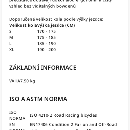
vzhled bez viditelných bowdenů
Doporučená velikost kola podle výšky jezdce:
Velikost kola
Výška jezdce (CM)
S
170 - 175
M
175 - 185
L
185 - 190
XL
190 - 200
ZÁKLADNÍ INFORMACE
VÁHA
7.50 kg
ISO A ASTM NORMA
ISO
ISO 4210-2 Road Racing bicycles
NORMA
EN
EN17406 Condition 2 For on and Off-Road