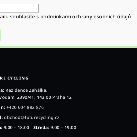
ilu souhlasíte s
podmínkami ochrany osobních údajů
RE CYCLING
a:
Rezidence Zahálka,
Vodami 2390/41, 143 00 Praha 12
on:
+420 604 882 876
l:
obchod@futurecycling.cz
:
9:00 – 18:00
Středa:
9:00 – 19:00