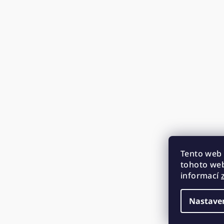
Tento web 
tohoto web
informací
Nastave