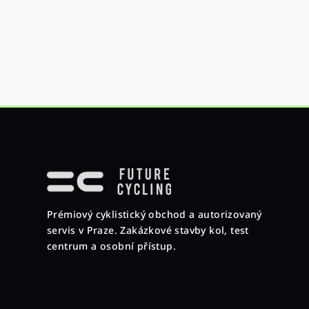
Z
á
p
Prémiový cyklistický obchod a autorizovaný
a
servis v Praze. Zakázkové stavby kol, test
t
centrum a osobní přístup.
í