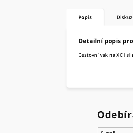
Popis
Diskuz
Detailní popis pr
Cestovní vak na XC i si
Odebír
E-mail