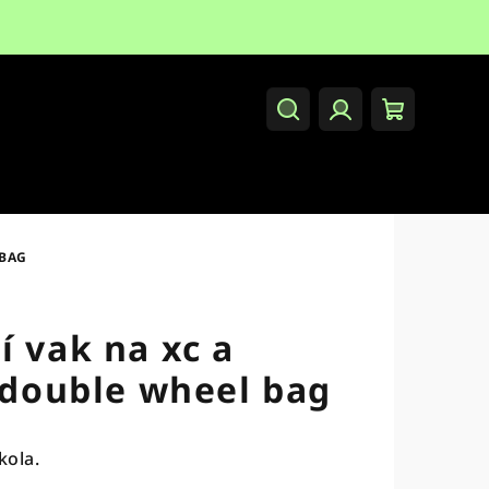
Hledat
Přihlášení
Nákupní
košík
 BAG
í vak na xc a
a double wheel bag
kola.