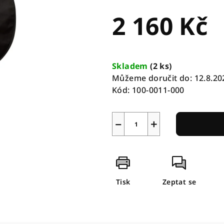
2 160 Kč
Měrná
cena:
Skladem
(
2 ks
)
Můžeme doručit do:
12.8.20
Kód:
100-0011-000
−
+
Tisk
Zeptat se