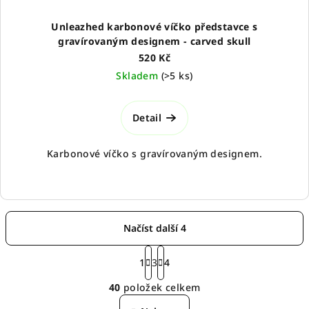
Unleazhed karbonové víčko představce s
gravírovaným designem - carved skull
520 Kč
Skladem
(
>5 ks
)
Detail
Karbonové víčko s gravírovaným designem.
Načíst další 4
S
t
1
3
4
O
r
40
položek celkem
á
v
n
l