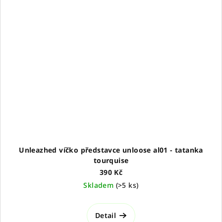
Unleazhed víčko představce unloose al01 - tatanka
tourquise
390 Kč
Skladem
(
>5 ks
)
Detail