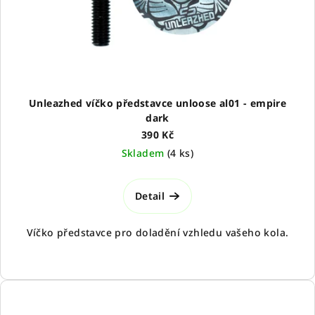
o
d
u
k
t
ů
Unleazhed víčko představce unloose al01 - empire
dark
390 Kč
Skladem
(
4 ks
)
Detail
Víčko představce pro doladění vzhledu vašeho kola.