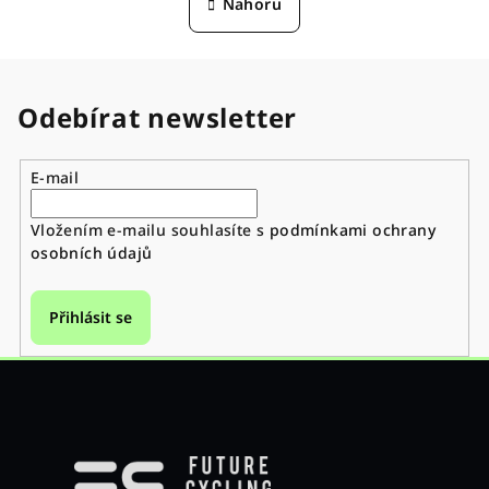
Nahoru
k
á
o
d
v
á
a
n
c
Odebírat newsletter
í
í
p
r
E-mail
v
k
Vložením e-mailu souhlasíte s
podmínkami ochrany
y
osobních údajů
v
ý
Přihlásit se
p
i
s
u
Z
á
p