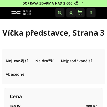
Přejít
DOPRAVA ZDARMA NAD 2 000 KČ
na
obsah
Nákupní
Hledat
Přihlášení
košík
Víčka představce
, Strana 3
Ř
a
Nejlevnější
Nejdražší
Nejprodávanější
z
e
Abecedně
n
í
p
Cena
r
390
Kč
900
Kč