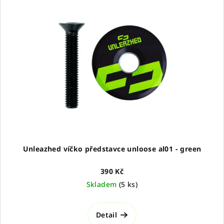
Unleazhed víčko představce unloose al01 - green
390 Kč
Skladem
(
5 ks
)
Detail