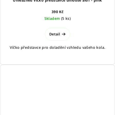
Unleazhed víčko představce unloose al01 - pink
390 Kč
Skladem
(
5 ks
)
Detail
Víčko představce pro doladění vzhledu vašeho kola.