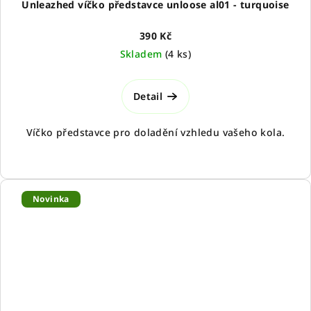
Unleazhed víčko představce unloose al01 - turquoise
390 Kč
Skladem
(
4 ks
)
Detail
Víčko představce pro doladění vzhledu vašeho kola.
Novinka