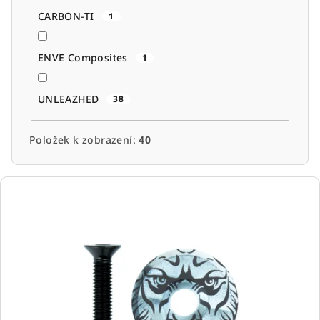
CARBON-TI
1
ENVE Composites
1
UNLEAZHED
38
Položek k zobrazení:
40
V
ý
p
i
s
p
r