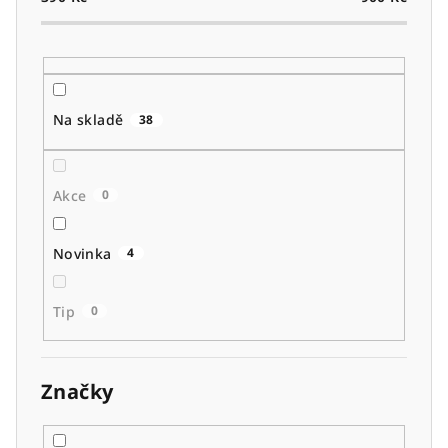
o
d
u
k
t
Na skladě
38
ů
Akce
0
Novinka
4
Tip
0
Značky