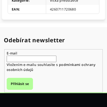
Kategorie
:
Víčka představce
EAN
:
4260711720680
Odebírat newsletter
E-mail
Vložením e-mailu souhlasíte s
podmínkami ochrany
osobních údajů
Přihlásit se
Z