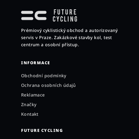
á
p
a
Prémiový cyklistický obchod a autorizovaný
t
servis v Praze. Zakázkové stavby kol, test
í
centrum a osobní přístup.
INFORMACE
Obchodní podmínky
Ochrana osobních údajů
Reklamace
Značky
Kontakt
FUTURE CYCLING