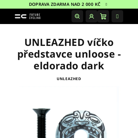
Přejít
DOPRAVA ZDARMA NAD 2 000 KČ
na
obsah
Nákupní
Hledat
Přihlášení
košík
UNLEAZHED víčko
představce unloose -
eldorado dark
UNLEAZHED