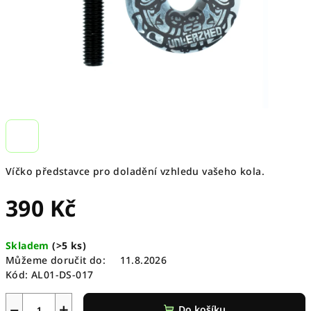
Víčko představce pro doladění vzhledu vašeho kola.
390 Kč
Měrná
Skladem
(
>5 ks
)
cena:
Můžeme doručit do:
11.8.2026
Kód:
AL01-DS-017
−
+
Do košíku