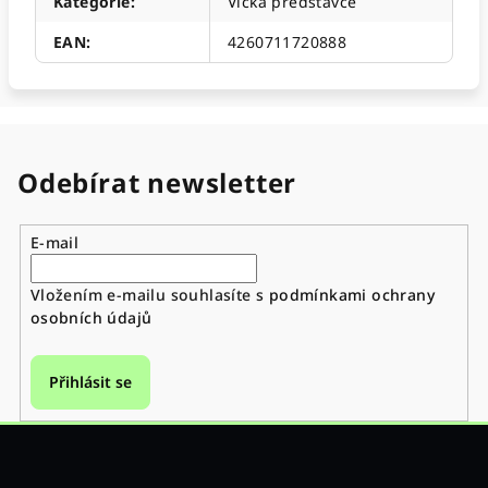
Kategorie
:
Víčka představce
EAN
:
4260711720888
Odebírat newsletter
E-mail
Vložením e-mailu souhlasíte s
podmínkami ochrany
osobních údajů
Přihlásit se
Z