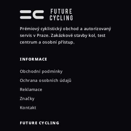
á
p
a
Prémiový cyklistický obchod a autorizovaný
t
servis v Praze. Zakázkové stavby kol, test
í
centrum a osobní přístup.
INFORMACE
Obchodní podmínky
Ochrana osobních údajů
Reklamace
Značky
Kontakt
FUTURE CYCLING