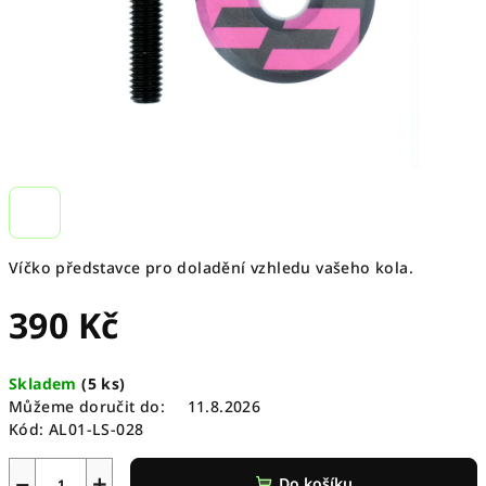
Víčko představce pro doladění vzhledu vašeho kola.
390 Kč
Měrná
Skladem
(
5 ks
)
cena:
Můžeme doručit do:
11.8.2026
Kód:
AL01-LS-028
−
+
Do košíku