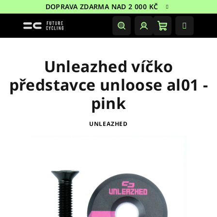
Přejít
DOPRAVA ZDARMA NAD 2 000 KČ
na
obsah
Nákupní
Hledat
Přihlášení
košík
Unleazhed víčko
představce unloose al01 -
pink
UNLEAZHED