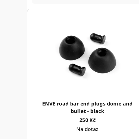
z
V
e
ý
n
p
í
i
p
s
r
p
o
r
d
o
u
ENVE road bar end plugs dome and
d
k
bullet - black
u
250 Kč
t
Na dotaz
k
ů