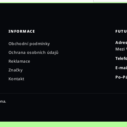
k
y
v
ý
INFORMACE
FUTU
p
Adres
i
Obchodní podmínky
Mezi 
s
Ochrana osobních údajů
Telef
u
Reklamace
E-mai
Značky
Po–Pá
Kontakt
ena.