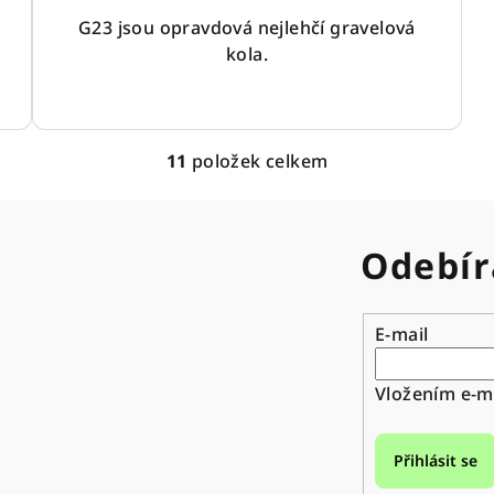
G23 jsou opravdová nejlehčí gravelová
kola.
11
položek celkem
O
v
l
Odebír
á
d
a
E-mail
c
í
Vložením e-ma
p
r
Přihlásit se
v