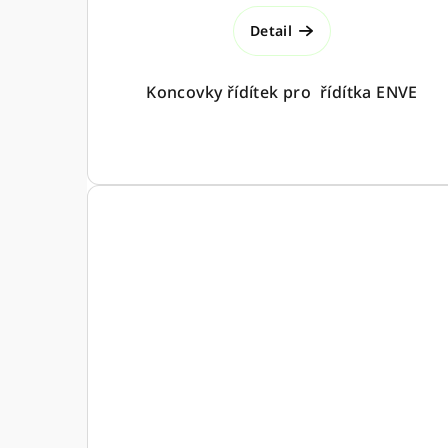
t
Detail
ů
Koncovky řídítek pro řídítka ENVE