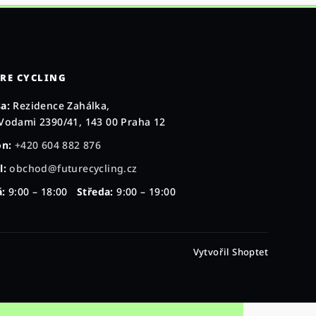
RE CYCLING
a:
Rezidence Zahálka,
Vodami 2390/41, 143 00 Praha 12
on:
+420 604 882 876
l:
obchod@futurecycling.cz
:
9:00 – 18:00
Středa:
9:00 – 19:00
Vytvořil Shoptet