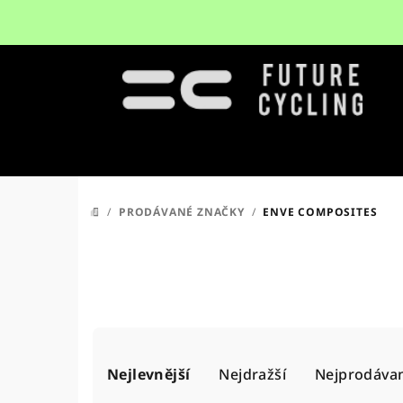
Přejít
na
obsah
/
PRODÁVANÉ ZNAČKY
/
ENVE COMPOSITES
DOMŮ
Ř
Nejlevnější
Nejdražší
Nejprodávan
a