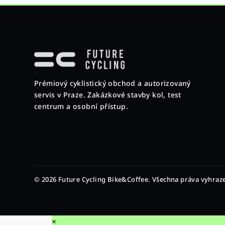
Z
á
p
Prémiový cyklistický obchod a autorizovaný
a
servis v Praze. Zakázkové stavby kol, test
t
centrum a osobní přístup.
í
© 2026 Future Cycling Bike&Coffee. Všechna práva vyhraz
×