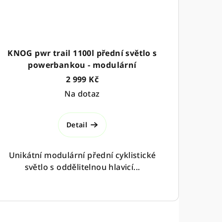
KNOG pwr trail 1100l přední světlo s
powerbankou - modulární
2 999 Kč
Na dotaz
Detail
Unikátní modulární přední cyklistické
světlo s oddělitelnou hlavicí...