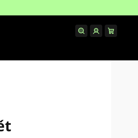
Hledat
Přihlášení
Nákupní
košík
ět