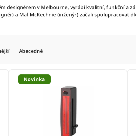
m designérem v Melbourne, vyrábí kvalitní, funkční a zá
ignér) a Mal McKechnie (inženýr) začali spolupracovat 
ější
Abecedně
Novinka