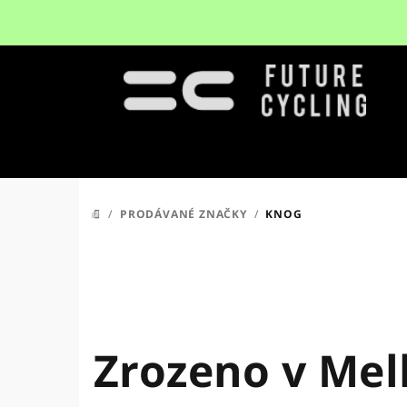
Přejít
na
obsah
/
PRODÁVANÉ ZNAČKY
/
KNOG
DOMŮ
Zrozeno v Mel