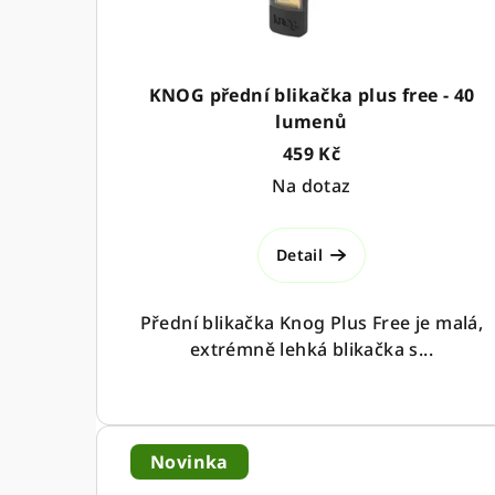
r
d
o
u
KNOG přední blikačka plus free - 40
d
k
lumenů
u
459 Kč
t
Na dotaz
k
ů
t
Detail
ů
Přední blikačka Knog Plus Free je malá,
extrémně lehká blikačka s...
Novinka