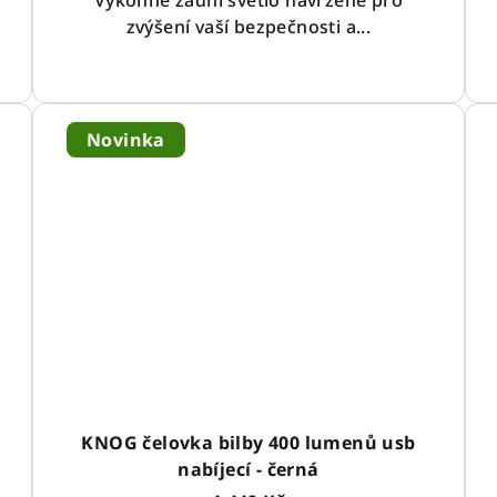
Výkonné zadní světlo navržené pro
zvýšení vaší bezpečnosti a...
Novinka
KNOG čelovka bilby 400 lumenů usb
nabíjecí - černá