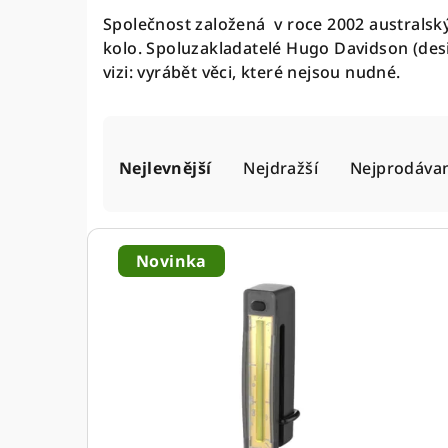
Společnost založená v roce 2002 australský
kolo.
Spoluzakladatelé Hugo Davidson (des
vizi: vyrábět věci, které nejsou nudné.
Ř
Nejlevnější
Nejdražší
Nejprodávan
a
z
V
e
Novinka
ý
n
p
í
i
p
s
r
p
o