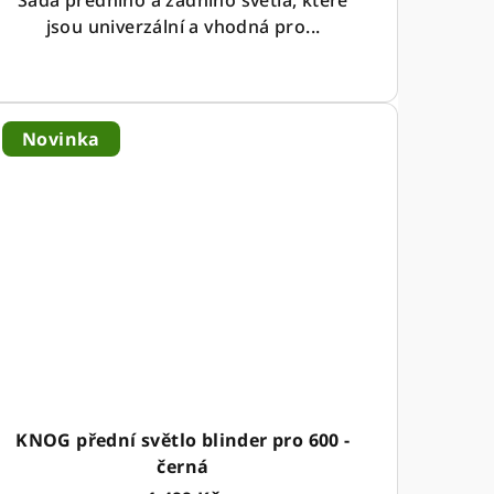
Sada předního a zadního světla, které
jsou univerzální a vhodná pro...
Novinka
KNOG přední světlo blinder pro 600 -
černá