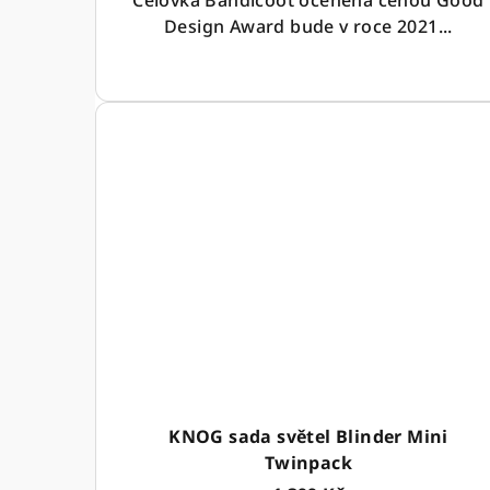
Čelovka Bandicoot oceněná cenou Good
Design Award bude v roce 2021...
KNOG sada světel Blinder Mini
Twinpack