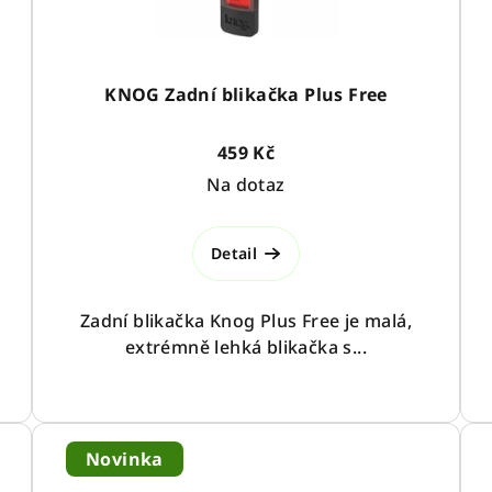
KNOG Zadní blikačka Plus Free
459 Kč
Na dotaz
Detail
Zadní blikačka Knog Plus Free je malá,
extrémně lehká blikačka s...
Novinka