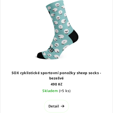
p
o
i
d
s
u
p
k
r
t
o
ů
d
u
k
t
ů
SOX cyklistické sportovní ponožky sheep socks -
bezešvé
490 Kč
Skladem
(
>5 ks
)
Detail