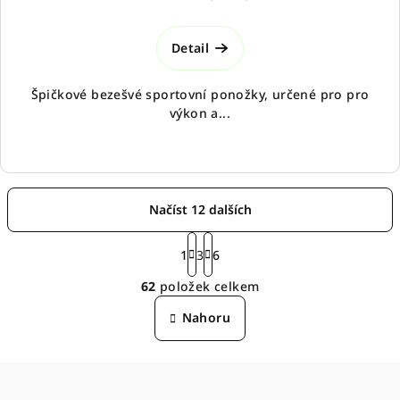
Detail
Špičkové bezešvé sportovní ponožky, určené pro pro
výkon a...
Načíst 12 dalších
S
t
1
3
6
O
r
62
položek celkem
á
v
n
l
Nahoru
k
á
o
d
v
á
a
n
c