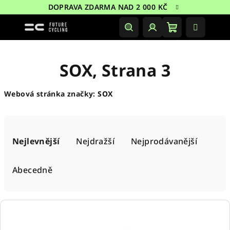
Přejít
DOPRAVA ZDARMA NAD 2 000 KČ
na
obsah
Nákupní
Hledat
Přihlášení
košík
SOX
, Strana 3
Webová stránka značky:
SOX
Ř
a
Nejlevnější
Nejdražší
Nejprodávanější
z
e
Abecedně
n
í
V
p
ý
r