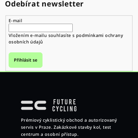
Odebírat newsletter
í
í
p
r
E-mail
v
k
Vložením e-mailu souhlasíte s
podmínkami ochrany
y
osobních údajů
v
ý
Přihlásit se
p
i
s
u
Z
á
p
a
Prémiový cyklistický obchod a autorizovaný
t
servis v Praze. Zakázkové stavby kol, test
í
centrum a osobní přístup.