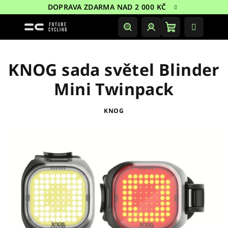
Přejít
DOPRAVA ZDARMA NAD 2 000 KČ
na
obsah
Nákupní
Hledat
Přihlášení
košík
KNOG sada světel Blinder
Mini Twinpack
KNOG