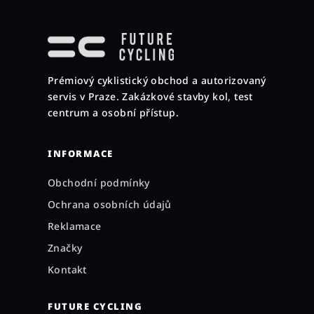
Z
á
p
a
Prémiový cyklistický obchod a autorizovaný
t
servis v Praze. Zakázkové stavby kol, test
í
centrum a osobní přístup.
INFORMACE
Obchodní podmínky
Ochrana osobních údajů
Reklamace
Značky
Kontakt
FUTURE CYCLING