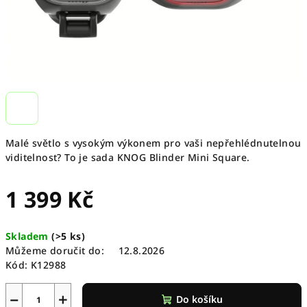
Malé světlo s vysokým výkonem pro vaši nepřehlédnutelnou
viditelnost? To je sada KNOG Blinder Mini Square.
1 399 Kč
Měrná
Skladem
(
>5 ks
)
cena:
Můžeme doručit do:
12.8.2026
Kód:
K12988
−
+
Do košíku